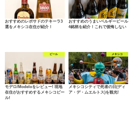
おすすめのレポサドのテキーラ3
おすすめのうまいベルギービール
選をメキシコ在住が紹介！
4銘柄を紹介！これで後悔しない
ビール
メキシコ
モデロ/Modeloをレビュー! 現地
メキシコシティで死者の日(ディ
在住がおすすめするメキシコビー
ア・デ・ムエルトス)を観光!
ル!