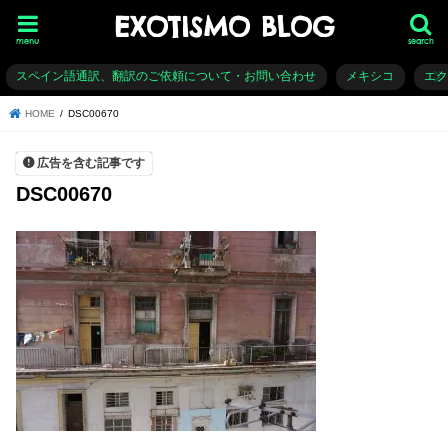
EXOTISMO BLOG
menu
search
スペイン語通訳、翻訳のご依頼について・お問い合わせ
メキシコ
エ
HOME
DSC00670
広告を含む記事です
DSC00670