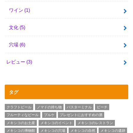
ワイン
(1)
文化
(5)
穴場
(6)
レビュー
(3)
タグ
クラフトビール
ノマドの持ち物
バスターミナル
ビーチ
フルーティなビール
プルケ
プレゼントにおすすめの酒
メキシコのお土産
メキシコのイベント
メキシコのレストラン
メキシコの博物館
メキシコの穴場
メキシコの自然
メキシコの遺跡