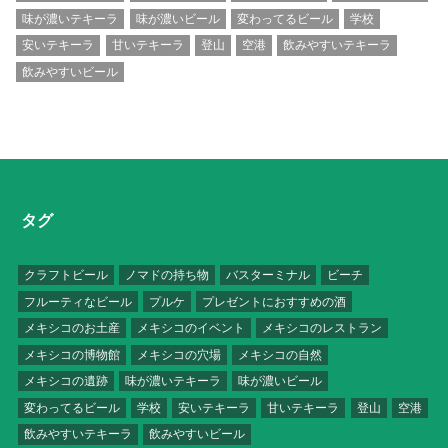
味が濃いテキーラ
味が濃いビール
変わってるビール
学校
安いテキーラ
甘いテキーラ
登山
空港
飲みやすいテキーラ
飲みやすいビール
タグ
クラフトビール
ノマドの持ち物
バスターミナル
ビーチ
フルーティなビール
プルケ
プレゼントにおすすめの酒
メキシコのお土産
メキシコのイベント
メキシコのレストラン
メキシコの博物館
メキシコの穴場
メキシコの自然
メキシコの遺跡
味が濃いテキーラ
味が濃いビール
変わってるビール
学校
安いテキーラ
甘いテキーラ
登山
空港
飲みやすいテキーラ
飲みやすいビール