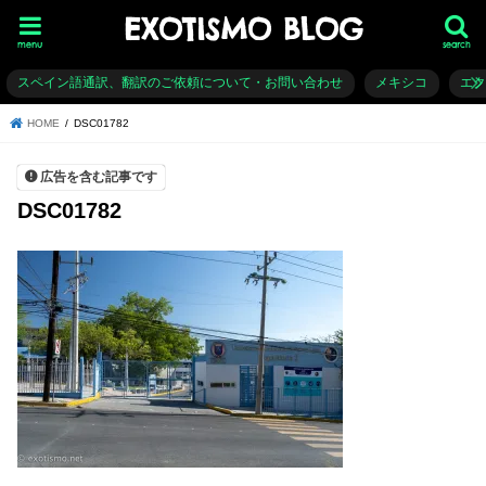
EXOTISMO BLOG
menu
search
スペイン語通訳、翻訳のご依頼について・お問い合わせ
メキシコ
エ
HOME
DSC01782
広告を含む記事です
DSC01782