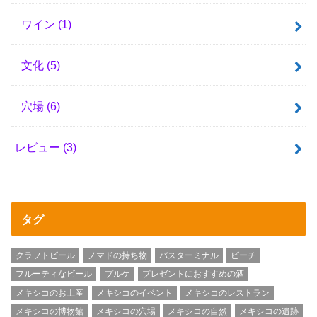
ワイン
(1)
文化
(5)
穴場
(6)
レビュー
(3)
タグ
クラフトビール
ノマドの持ち物
バスターミナル
ビーチ
フルーティなビール
プルケ
プレゼントにおすすめの酒
メキシコのお土産
メキシコのイベント
メキシコのレストラン
メキシコの博物館
メキシコの穴場
メキシコの自然
メキシコの遺跡