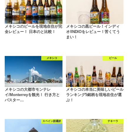
メキシコのビールを現地在住が完
メキシコの黒ビール！インディ
全レビュー！ 日本のと比較！
オ/INDIOをレビュー！苦くてう
まい！
メキシコ
ビール
メキシコの大都市モンテレ
メキシコの本当に美味しいビール
イ/Monterreyを観光！ 行き方と
ランキング5銘柄を現地在住が選
バスター…
ぶ！
スペイン語通訳
テキーラ