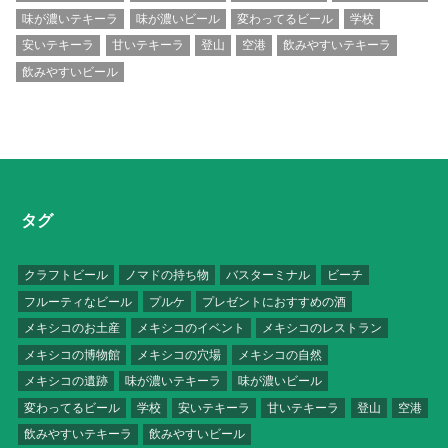
味が濃いテキーラ
味が濃いビール
変わってるビール
学校
安いテキーラ
甘いテキーラ
登山
空港
飲みやすいテキーラ
飲みやすいビール
タグ
クラフトビール
ノマドの持ち物
バスターミナル
ビーチ
フルーティなビール
プルケ
プレゼントにおすすめの酒
メキシコのお土産
メキシコのイベント
メキシコのレストラン
メキシコの博物館
メキシコの穴場
メキシコの自然
メキシコの遺跡
味が濃いテキーラ
味が濃いビール
変わってるビール
学校
安いテキーラ
甘いテキーラ
登山
空港
飲みやすいテキーラ
飲みやすいビール