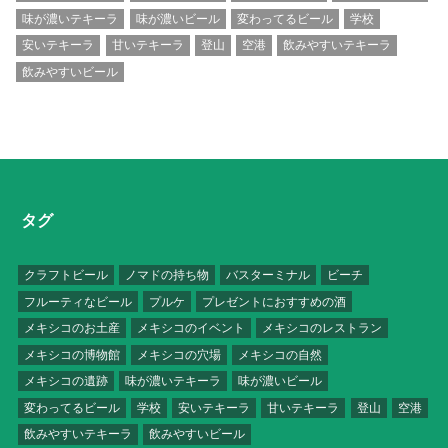
味が濃いテキーラ
味が濃いビール
変わってるビール
学校
安いテキーラ
甘いテキーラ
登山
空港
飲みやすいテキーラ
飲みやすいビール
タグ
クラフトビール
ノマドの持ち物
バスターミナル
ビーチ
フルーティなビール
プルケ
プレゼントにおすすめの酒
メキシコのお土産
メキシコのイベント
メキシコのレストラン
メキシコの博物館
メキシコの穴場
メキシコの自然
メキシコの遺跡
味が濃いテキーラ
味が濃いビール
変わってるビール
学校
安いテキーラ
甘いテキーラ
登山
空港
飲みやすいテキーラ
飲みやすいビール