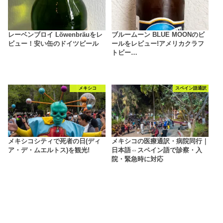
レーベンブロイ Löwenbräuをレ
ブルームーン BLUE MOONのビ
ビュー！安い缶のドイツビール
ールをレビュー!アメリカクラフ
トビー…
メキシコ
スペイン語通訳
メキシコシティで死者の日(ディ
メキシコの医療通訳・病院同行｜
ア・デ・ムエルトス)を観光!
日本語⇔スペイン語で診察・入
院・緊急時に対応