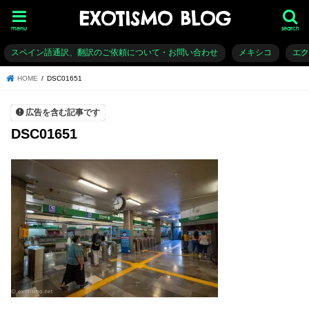
EXOTISMO BLOG
menu
search
スペイン語通訳、翻訳のご依頼について・お問い合わせ
メキシコ
エ
HOME
DSC01651
広告を含む記事です
DSC01651