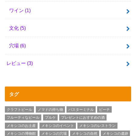
ワイン
(1)
文化
(5)
穴場
(6)
レビュー
(3)
タグ
クラフトビール
ノマドの持ち物
バスターミナル
ビーチ
フルーティなビール
プルケ
プレゼントにおすすめの酒
メキシコのお土産
メキシコのイベント
メキシコのレストラン
メキシコの博物館
メキシコの穴場
メキシコの自然
メキシコの遺跡