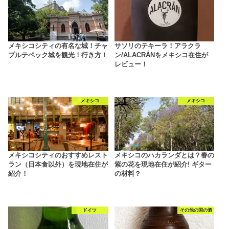
メキシコシティの有名な城！チャ
サソリのテキーラ！アラクラ
プルテペック城を観光！行き方！
ン/ALACRÁNをメキシコ在住が
レビュー！
メキシコ
メキシコ
メキシコシティのおすすめレスト
メキシコのハカランダとは？春の
ラン（日本食以外）を現地在住が
紫の花を現地在住が紹介! ギター
紹介！
の材料？
ドイツ
その他の国の酒