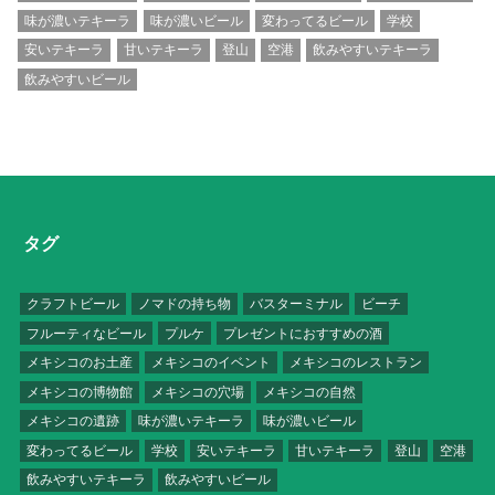
味が濃いテキーラ
味が濃いビール
変わってるビール
学校
安いテキーラ
甘いテキーラ
登山
空港
飲みやすいテキーラ
飲みやすいビール
タグ
クラフトビール
ノマドの持ち物
バスターミナル
ビーチ
フルーティなビール
プルケ
プレゼントにおすすめの酒
メキシコのお土産
メキシコのイベント
メキシコのレストラン
メキシコの博物館
メキシコの穴場
メキシコの自然
メキシコの遺跡
味が濃いテキーラ
味が濃いビール
変わってるビール
学校
安いテキーラ
甘いテキーラ
登山
空港
飲みやすいテキーラ
飲みやすいビール