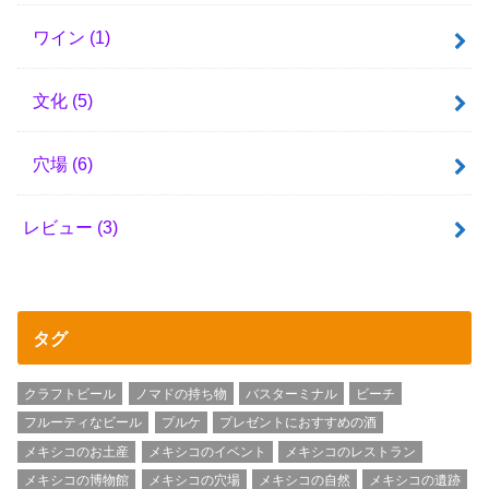
ワイン
(1)
文化
(5)
穴場
(6)
レビュー
(3)
タグ
クラフトビール
ノマドの持ち物
バスターミナル
ビーチ
フルーティなビール
プルケ
プレゼントにおすすめの酒
メキシコのお土産
メキシコのイベント
メキシコのレストラン
メキシコの博物館
メキシコの穴場
メキシコの自然
メキシコの遺跡