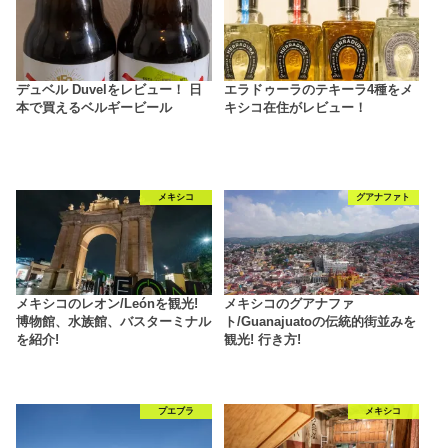
デュベル Duvelをレビュー！ 日
エラドゥーラのテキーラ4種をメ
本で買えるベルギービール
キシコ在住がレビュー！
メキシコ
グアナファト
メキシコのレオン/Leónを観光!
メキシコのグアナファ
博物館、水族館、バスターミナル
ト/Guanajuatoの伝統的街並みを
を紹介!
観光! 行き方!
プエブラ
メキシコ