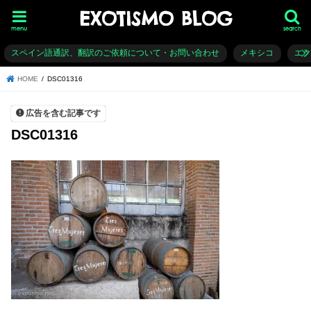
EXOTISMO BLOG
menu
search
スペイン語通訳、翻訳のご依頼について・お問い合わせ
メキシコ
エ
HOME
DSC01316
広告を含む記事です
DSC01316