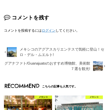
b
Li
o
n
コメントを残す
o
k
k
コメントを投稿するには
ログイン
してください。
メキシコのアグアスカリエンテスで気軽に登山！セ
ロ・デル・ムエルト!
グアナファト/Guanajuatoのおすすめ博物館、美術館
７選を観光!
RECOMMEND
こちらの記事も人気です。
メキシコ
メキシコ