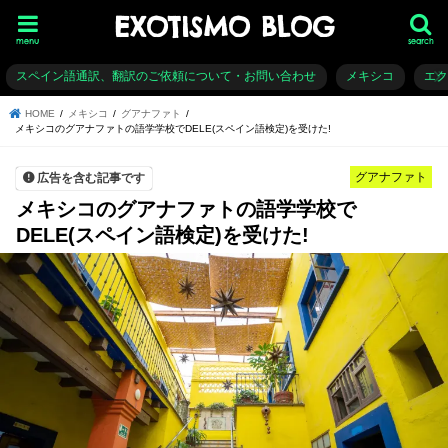
EXOTISMO BLOG
menu
search
スペイン語通訳、翻訳のご依頼について・お問い合わせ
メキシコ
エ
HOME
メキシコ
グアナファト
メキシコのグアナファトの語学学校でDELE(スペイン語検定)を受けた!
グアナファト
広告を含む記事です
メキシコのグアナファトの語学学校で
DELE(スペイン語検定)を受けた!