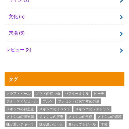
文化
(5)
穴場
(6)
レビュー
(3)
タグ
クラフトビール
ノマドの持ち物
バスターミナル
ビーチ
フルーティなビール
プルケ
プレゼントにおすすめの酒
メキシコのお土産
メキシコのイベント
メキシコのレストラン
メキシコの博物館
メキシコの穴場
メキシコの自然
メキシコの遺跡
味が濃いテキーラ
味が濃いビール
変わってるビール
学校