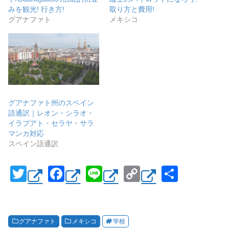
みを観光! 行き方!
取り方と費用!
グアナファト
メキシコ
グアナファト州のスペイン
語通訳｜レオン・シラオ・
イラプアト・セラヤ・サラ
マンカ対応
スペイン語通訳
T
F
Li
C
共
wi
a
n
o
有
tt
c
e
p
er
e
y
グアナファト
メキシコ
学校