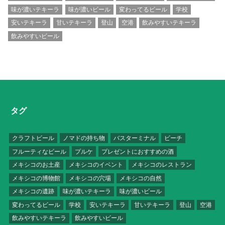
味が濃いテキーラ
味が濃いビール
変わってるビール
学校
安いテキーラ
甘いテキーラ
登山
空港
飲みやすいテキーラ
飲みやすいビール
タグ
クラフトビール
ノマドの持ち物
バスターミナル
ビーチ
フルーティなビール
プルケ
プレゼントにおすすめの酒
メキシコのお土産
メキシコのイベント
メキシコのレストラン
メキシコの博物館
メキシコの穴場
メキシコの自然
メキシコの遺跡
味が濃いテキーラ
味が濃いビール
変わってるビール
学校
安いテキーラ
甘いテキーラ
登山
空港
飲みやすいテキーラ
飲みやすいビール