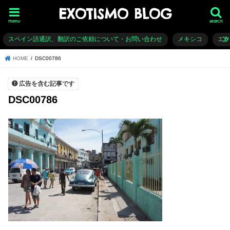
EXOTISMO BLOG
menu
search
スペイン語通訳、翻訳のご依頼について・お問い合わせ
メキシコ
エ
HOME
DSC00786
広告を含む記事です
DSC00786