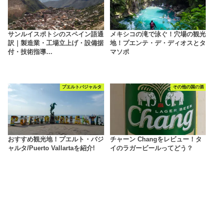
サンルイスポトシのスペイン語通
メキシコの滝で泳ぐ！穴場の観光
訳｜製造業・工場立上げ・設備据
地！プエンテ・デ・ディオスとタ
付・技術指導…
マソポ
プエルトバジャルタ
その他の国の酒
おすすめ観光地！プエルト・バジ
チャーン Changをレビュー！タ
ャルタ/Puerto Vallartaを紹介!
イのラガービールってどう？