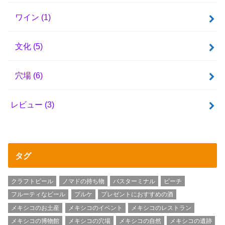
ワイン
(1)
文化
(5)
穴場
(6)
レビュー
(3)
タグ
クラフトビール
ノマドの持ち物
バスターミナル
ビーチ
フルーティなビール
プルケ
プレゼントにおすすめの酒
メキシコのお土産
メキシコのイベント
メキシコのレストラン
メキシコの博物館
メキシコの穴場
メキシコの自然
メキシコの遺跡