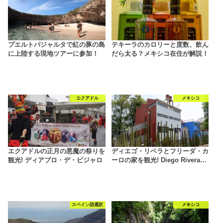
プエルトバジャルタで紅の豚の島
テキーラのカロリーと度数、飲ん
に上陸する現地ツアーに参加！
だら太る？メキシコ在住が解説！
エクアドル
メキシコ
エクアドルの正月の悪魔の祭りを
ディエゴ・リベラとフリーダ・カ
観光! ディアブロ・デ・ピジャロ
ーロの家を観光! Diego Rivera…
スペイン語通訳
メキシコ