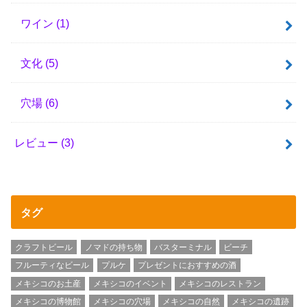
ワイン
(1)
文化
(5)
穴場
(6)
レビュー
(3)
タグ
クラフトビール
ノマドの持ち物
バスターミナル
ビーチ
フルーティなビール
プルケ
プレゼントにおすすめの酒
メキシコのお土産
メキシコのイベント
メキシコのレストラン
メキシコの博物館
メキシコの穴場
メキシコの自然
メキシコの遺跡