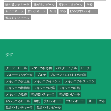
味が濃いテキーラ
味が濃いビール
変わってるビール
学校
安いテキーラ
甘いテキーラ
登山
空港
飲みやすいテキーラ
飲みやすいビール
タグ
クラフトビール
ノマドの持ち物
バスターミナル
ビーチ
フルーティなビール
プルケ
プレゼントにおすすめの酒
メキシコのお土産
メキシコのイベント
メキシコのレストラン
メキシコの博物館
メキシコの穴場
メキシコの自然
メキシコの遺跡
味が濃いテキーラ
味が濃いビール
変わってるビール
学校
安いテキーラ
甘いテキーラ
登山
空港
飲みやすいテキーラ
飲みやすいビール