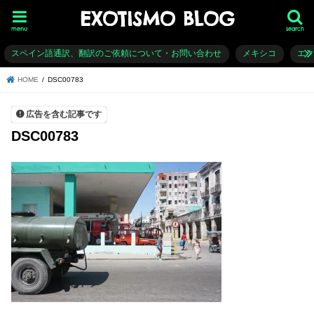
EXOTISMO BLOG
menu
search
スペイン語通訳、翻訳のご依頼について・お問い合わせ
メキシコ
エ
HOME
DSC00783
広告を含む記事です
DSC00783