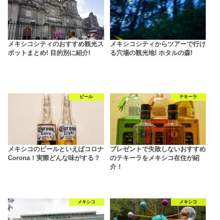
メキシコシティのおすすめ観光ス
メキシコシティからツアーで行け
ポットまとめ! 目的別に紹介!
る穴場の観光地! ホタルの森!
ビール
テキーラ
メキシコのビールといえばコロナ
プレゼントで失敗しないおすすめ
Corona！実際どんな味がする？
のテキーラをメキシコ在住が紹
介！
メキシコ
メキシコ