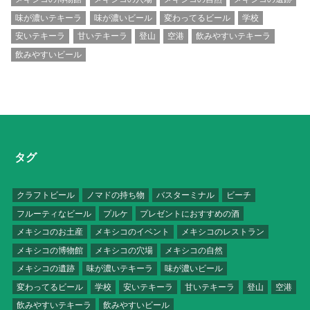
味が濃いテキーラ
味が濃いビール
変わってるビール
学校
安いテキーラ
甘いテキーラ
登山
空港
飲みやすいテキーラ
飲みやすいビール
タグ
クラフトビール
ノマドの持ち物
バスターミナル
ビーチ
フルーティなビール
プルケ
プレゼントにおすすめの酒
メキシコのお土産
メキシコのイベント
メキシコのレストラン
メキシコの博物館
メキシコの穴場
メキシコの自然
メキシコの遺跡
味が濃いテキーラ
味が濃いビール
変わってるビール
学校
安いテキーラ
甘いテキーラ
登山
空港
飲みやすいテキーラ
飲みやすいビール