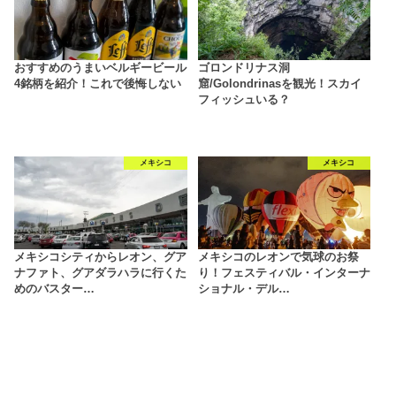
おすすめのうまいベルギービール
ゴロンドリナス洞
4銘柄を紹介！これで後悔しない
窟/Golondrinasを観光！スカイ
フィッシュいる？
メキシコ
メキシコ
メキシコシティからレオン、グア
メキシコのレオンで気球のお祭
ナファト、グアダラハラに行くた
り！フェスティバル・インターナ
めのバスター…
ショナル・デル…