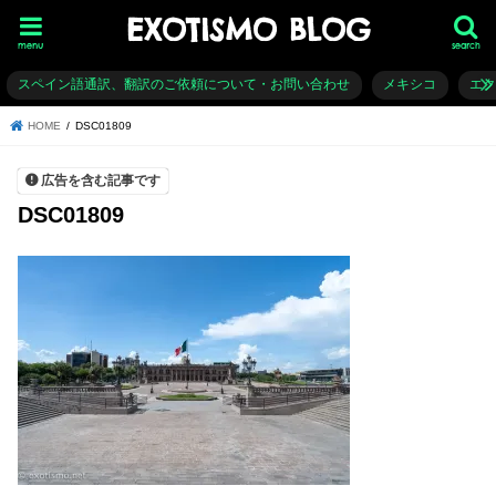
EXOTISMO BLOG
menu
search
スペイン語通訳、翻訳のご依頼について・お問い合わせ
メキシコ
エ
HOME
DSC01809
広告を含む記事です
DSC01809