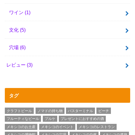
ワイン
(1)
文化
(5)
穴場
(6)
レビュー
(3)
タグ
クラフトビール
ノマドの持ち物
バスターミナル
ビーチ
フルーティなビール
プルケ
プレゼントにおすすめの酒
メキシコのお土産
メキシコのイベント
メキシコのレストラン
メキシコの博物館
メキシコの穴場
メキシコの自然
メキシコの遺跡