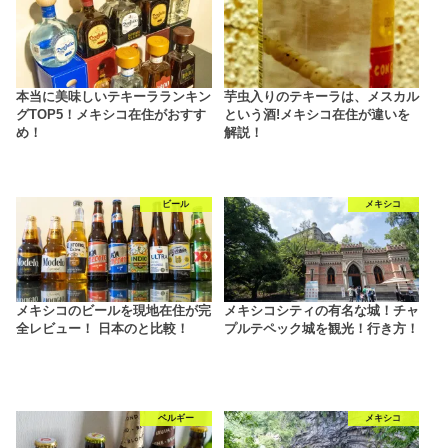
本当に美味しいテキーラランキン
芋虫入りのテキーラは、メスカル
グTOP5！メキシコ在住がおすす
という酒!メキシコ在住が違いを
め！
解説！
ビール
メキシコ
メキシコのビールを現地在住が完
メキシコシティの有名な城！チャ
全レビュー！ 日本のと比較！
プルテペック城を観光！行き方！
ベルギー
メキシコ