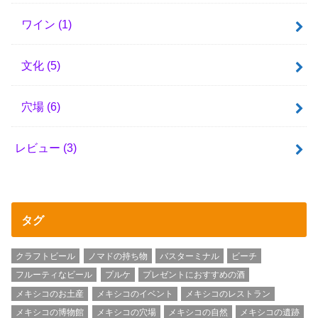
ワイン
(1)
文化
(5)
穴場
(6)
レビュー
(3)
タグ
クラフトビール
ノマドの持ち物
バスターミナル
ビーチ
フルーティなビール
プルケ
プレゼントにおすすめの酒
メキシコのお土産
メキシコのイベント
メキシコのレストラン
メキシコの博物館
メキシコの穴場
メキシコの自然
メキシコの遺跡