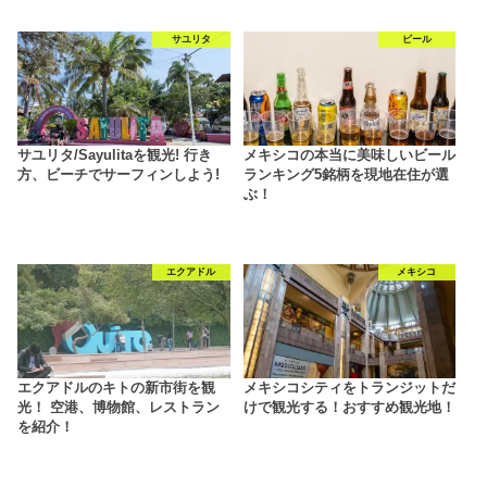
サユリタ
ビール
サユリタ/Sayulitaを観光! 行き
メキシコの本当に美味しいビール
方、ビーチでサーフィンしよう!
ランキング5銘柄を現地在住が選
ぶ！
エクアドル
メキシコ
エクアドルのキトの新市街を観
メキシコシティをトランジットだ
光！ 空港、博物館、レストラン
けで観光する！おすすめ観光地！
を紹介！