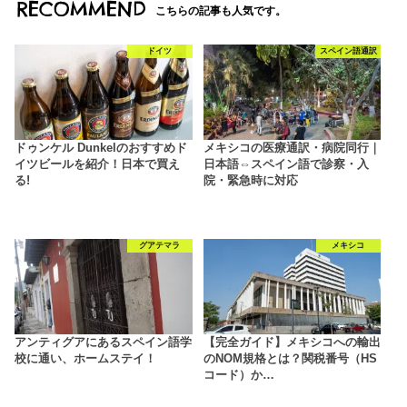
RECOMMEND
こちらの記事も人気です。
ドイツ
スペイン語通訳
ドゥンケル Dunkelのおすすめド
メキシコの医療通訳・病院同行｜
イツビールを紹介！日本で買え
日本語⇔スペイン語で診察・入
る!
院・緊急時に対応
グアテマラ
メキシコ
アンティグアにあるスペイン語学
【完全ガイド】メキシコへの輸出
校に通い、ホームステイ！
のNOM規格とは？関税番号（HS
コード）か…