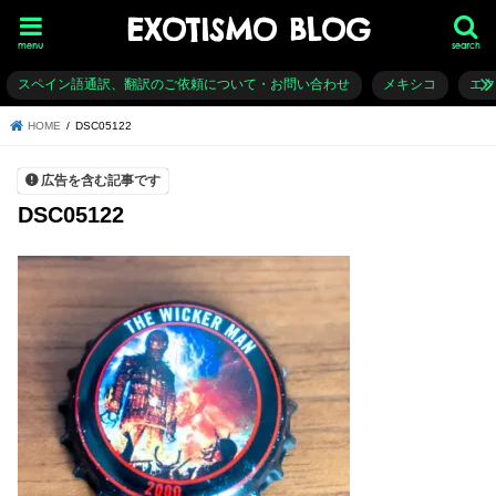
EXOTISMO BLOG
menu
search
スペイン語通訳、翻訳のご依頼について・お問い合わせ
メキシコ
エ
HOME
DSC05122
広告を含む記事です
DSC05122