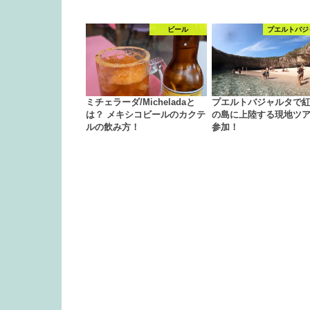
ビール
プエルトバジ
ミチェラーダ/Micheladaと
プエルトバジャルタで
は？ メキシコビールのカクテ
の島に上陸する現地ツ
ルの飲み方！
参加！