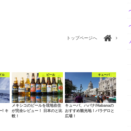
トップページへ
ドル
ビール
キューバ
メキシコのビールを現地在住
キューバ、ハバナ/Habanaの
ー! キ
が完全レビュー！ 日本のと比
おすすめ観光地！バラデロと
較！
広場！