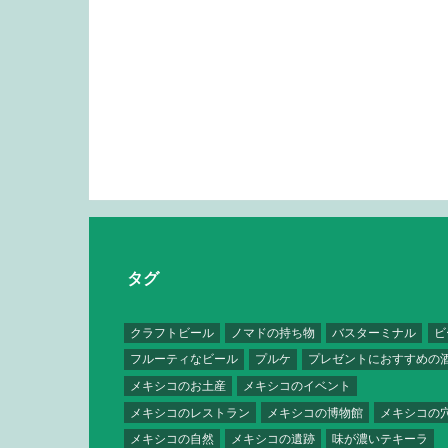
タグ
クラフトビール
ノマドの持ち物
バスターミナル
ビ
フルーティなビール
プルケ
プレゼントにおすすめの
メキシコのお土産
メキシコのイベント
メキシコのレストラン
メキシコの博物館
メキシコの
メキシコの自然
メキシコの遺跡
味が濃いテキーラ