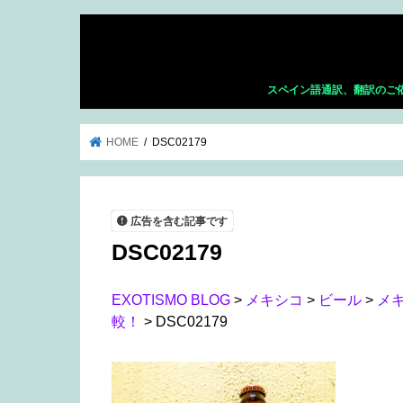
スペイン語通訳、翻訳のご
HOME
DSC02179
広告を含む記事です
DSC02179
EXOTISMO BLOG
>
メキシコ
>
ビール
>
メ
較！
>
DSC02179