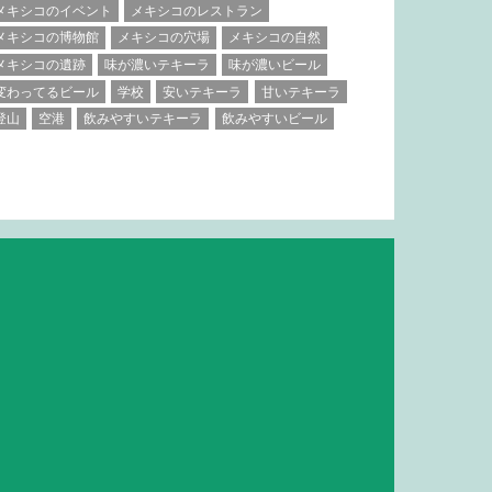
メキシコのイベント
メキシコのレストラン
メキシコの博物館
メキシコの穴場
メキシコの自然
メキシコの遺跡
味が濃いテキーラ
味が濃いビール
変わってるビール
学校
安いテキーラ
甘いテキーラ
登山
空港
飲みやすいテキーラ
飲みやすいビール