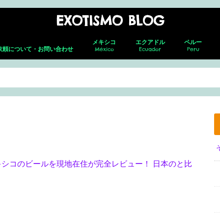
EXOTISMO BLOG
メキシコ
エクアドル
ペルー
依頼について・お問い合わせ
México
Ecuador
Peru
メキシコシティ
ネバド・デ ・トルーカ
テオティワカン
トゥーラ
チャウトラ
ホタルの森
サン・アンドレス・チョルラ
アグアスカリエンテス
グアダラハラ
プエルト・バジャルタ
グアナファト
レオン
メキシコ就労ビザ取得の全貌｜転職し
キト(新市街)
キト(旧市街)
コトパクシ
チンボラソ
オタバロ&周辺
リマ
クスコ
サクサイワマ
ヴィニクンカ
プーノ
アレキパ
メキ
フェ
ホセ
セロ
グア
グア
た筆者がの面接・更新・転職届出を解
説！
キシコのビールを現地在住が完全レビュー！ 日本のと比