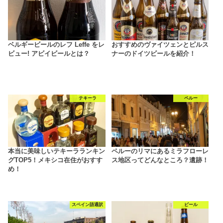
ベルギービールのレフ Leffe をレ
おすすめのヴァイツェンとピルス
ビュー! アビイビールとは？
ナーのドイツビールを紹介！
テキーラ
ペルー
本当に美味しいテキーラランキン
ペルーのリマにあるミラフローレ
グTOP5！メキシコ在住がおすす
ス地区ってどんなところ？遺跡！
め！
スペイン語通訳
ビール