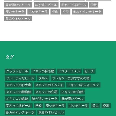
味が濃いテキーラ
味が濃いビール
変わってるビール
学校
安いテキーラ
甘いテキーラ
登山
空港
飲みやすいテキーラ
飲みやすいビール
タグ
クラフトビール
ノマドの持ち物
バスターミナル
ビーチ
フルーティなビール
プルケ
プレゼントにおすすめの酒
メキシコのお土産
メキシコのイベント
メキシコのレストラン
メキシコの博物館
メキシコの穴場
メキシコの自然
メキシコの遺跡
味が濃いテキーラ
味が濃いビール
変わってるビール
学校
安いテキーラ
甘いテキーラ
登山
空港
飲みやすいテキーラ
飲みやすいビール