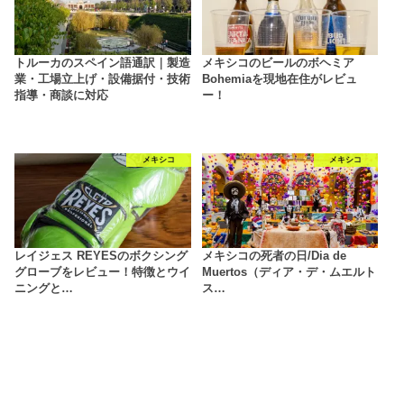
トルーカのスペイン語通訳｜製造
メキシコのビールのボヘミア
業・工場立上げ・設備据付・技術
Bohemiaを現地在住がレビュ
指導・商談に対応
ー！
メキシコ
メキシコ
レイジェス REYESのボクシング
メキシコの死者の日/Dia de
グローブをレビュー！特徴とウイ
Muertos（ディア・デ・ムエルト
ニングと…
ス…