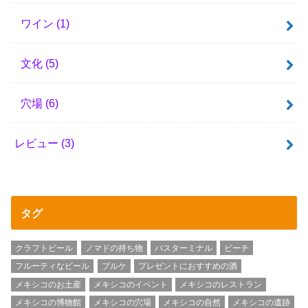
ワイン
(1)
文化
(5)
穴場
(6)
レビュー
(3)
タグ
クラフトビール
ノマドの持ち物
バスターミナル
ビーチ
フルーティなビール
プルケ
プレゼントにおすすめの酒
メキシコのお土産
メキシコのイベント
メキシコのレストラン
メキシコの博物館
メキシコの穴場
メキシコの自然
メキシコの遺跡