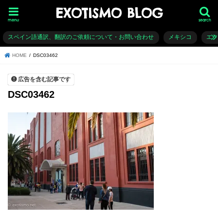
EXOTISMO BLOG
menu
search
スペイン語通訳、翻訳のご依頼について・お問い合わせ
メキシコ
エ
HOME
DSC03462
広告を含む記事です
DSC03462