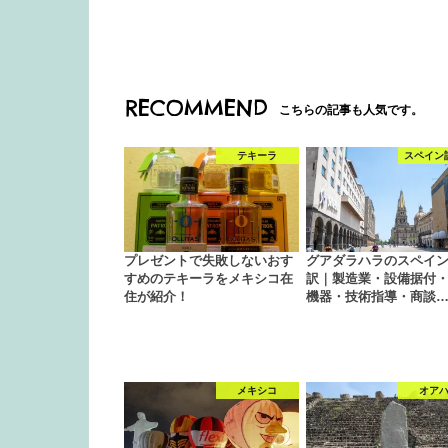
RECOMMEND
こちらの記事も人気です。
テキーラ
スペイン
プレゼントで失敗しないおす
グアダラハラのスペイ
すめのテキーラをメキシコ在
訳｜製造業・設備据付
住が紹介！
機器・技術指導・商談
メキシコ
オア