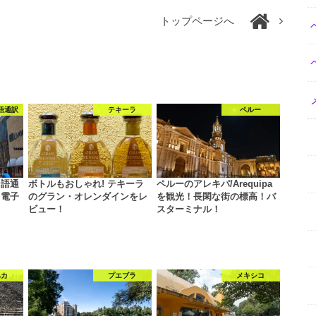
トップページへ
語通訳
テキーラ
ペルー
ン語通
ボトルもおしゃれ! テキーラ
ペルーのアレキパ/Arequipa
・電子
のグラン・オレンダインをレ
を観光！長閑な街の標高！バ
…
ビュー！
スターミナル！
ハカ
プエブラ
メキシコ