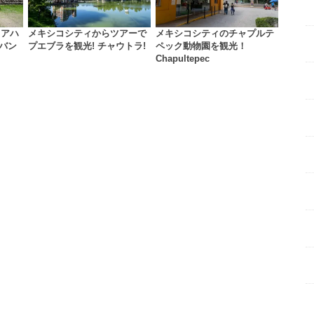
オアハ
メキシコシティからツアーで
メキシコシティのチャプルテ
ルバン
プエブラを観光! チャウトラ!
ペック動物園を観光！
Chapultepec