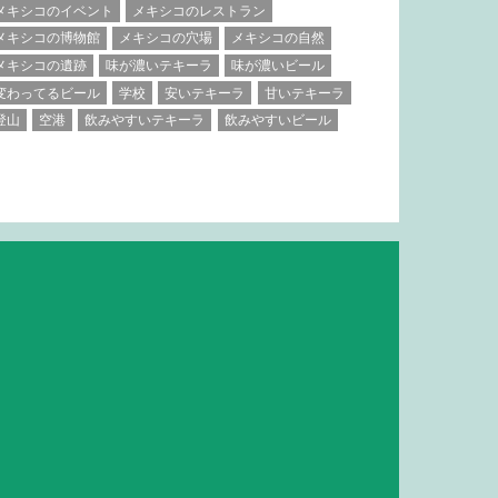
メキシコのイベント
メキシコのレストラン
メキシコの博物館
メキシコの穴場
メキシコの自然
メキシコの遺跡
味が濃いテキーラ
味が濃いビール
変わってるビール
学校
安いテキーラ
甘いテキーラ
登山
空港
飲みやすいテキーラ
飲みやすいビール