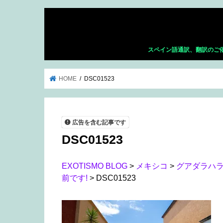
スペイン語通訳、翻訳のご
HOME
DSC01523
広告を含む記事です
DSC01523
EXOTISMO BLOG
>
メキシコ
>
グアダラハ
前です!
>
DSC01523