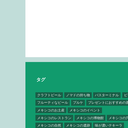
タグ
クラフトビール
ノマドの持ち物
バスターミナル
ビ
フルーティなビール
プルケ
プレゼントにおすすめの
メキシコのお土産
メキシコのイベント
メキシコのレストラン
メキシコの博物館
メキシコの
メキシコの自然
メキシコの遺跡
味が濃いテキーラ