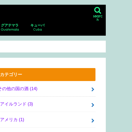
searc
h
グアテマラ
キューバ
Guatemala
Cuba
ン
シコシティの博物館、美術館
リア・サンマルコス
・グアダルーペ・ポサダ美術館
・デル・ムエルト
ダラハラ動物園
ナファトの博物館
アンティグア
アンティグアにあるスペイン語学校に
パカジャ火山
ハバナ
ピニャーレス渓谷へのツアー
通い、ホームステイ！
カテゴリー
その他の国の酒
(14)
アイルランド
(3)
アメリカ
(1)