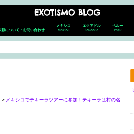
EXOTISMO BLOG
メキシコ
エクアドル
ペルー
依頼について・お問い合わせ
México
Ecuador
Peru
メキシコシティ
ネバド・デ ・トルーカ
テオティワカン
トゥーラ
チャウトラ
ホタルの森
サン・アンドレス・チョルラ
アグアスカリエンテス
グアダラハラ
プエルト・バジャルタ
グアナファト
レオン
メキシコ就労ビザ取得の全貌｜転職し
キト(新市街)
キト(旧市街)
コトパクシ
チンボラソ
オタバロ&周辺
リマ
クスコ
サクサイワマ
ヴィニクンカ
プーノ
アレキパ
メキ
フェ
ホセ
セロ
グア
グア
た筆者がの面接・更新・転職届出を解
説！
ラ
>
メキシコでテキーラツアーに参加！テキーラは村の名