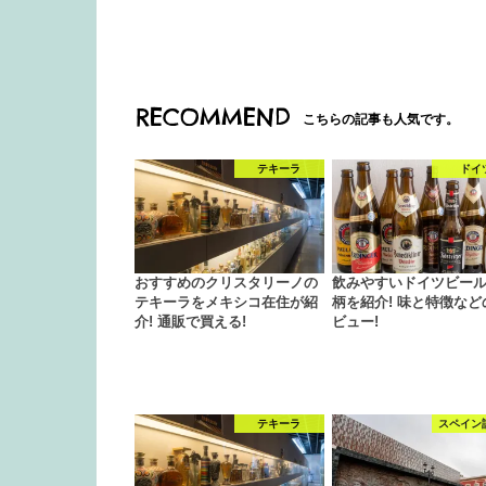
RECOMMEND
こちらの記事も人気です。
テキーラ
ドイ
おすすめのクリスタリーノの
飲みやすいドイツビール
テキーラをメキシコ在住が紹
柄を紹介! 味と特徴など
介! 通販で買える!
ビュー!
テキーラ
スペイン