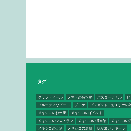
タグ
クラフトビール
ノマドの持ち物
バスターミナル
ビ
フルーティなビール
プルケ
プレゼントにおすすめの
メキシコのお土産
メキシコのイベント
メキシコのレストラン
メキシコの博物館
メキシコの
メキシコの自然
メキシコの遺跡
味が濃いテキーラ