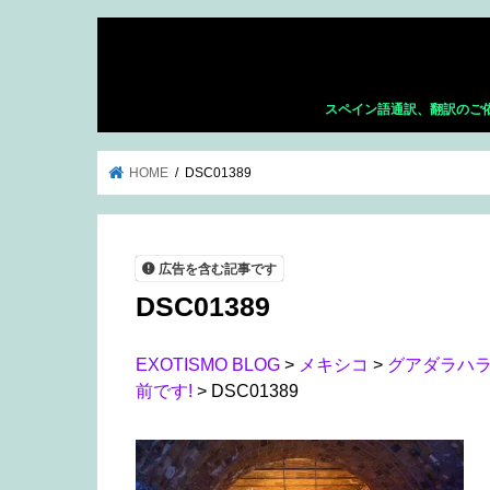
スペイン語通訳、翻訳のご
HOME
DSC01389
広告を含む記事です
DSC01389
EXOTISMO BLOG
>
メキシコ
>
グアダラハ
前です!
>
DSC01389