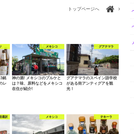
トップページへ
ツ
メキシコ
グアテマラ
3銘
神の酒! メキシコのプルケと
グアテマラのスペイン語学校
のレ
は？味、原料などをメキシコ
がある街アンティグアを観
在住が紹介!
光！
語通訳
メキシコ
テキーラ