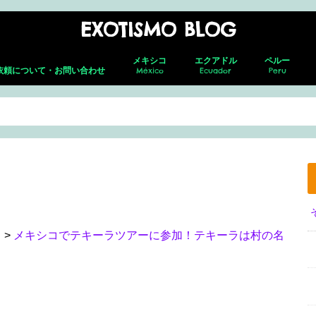
EXOTISMO BLOG
メキシコ
エクアドル
ペルー
依頼について・お問い合わせ
México
Ecuador
Peru
メキシコシティ
ネバド・デ ・トルーカ
テオティワカン
トゥーラ
チャウトラ
ホタルの森
サン・アンドレス・チョルラ
アグアスカリエンテス
グアダラハラ
プエルト・バジャルタ
グアナファト
レオン
メキシコ就労ビザ取得の全貌｜転職し
キト(新市街)
キト(旧市街)
コトパクシ
チンボラソ
オタバロ&周辺
リマ
クスコ
サクサイワマ
ヴィニクンカ
プーノ
アレキパ
メキ
フェ
ホセ
セロ
グア
グア
た筆者がの面接・更新・転職届出を解
説！
ラ
>
メキシコでテキーラツアーに参加！テキーラは村の名