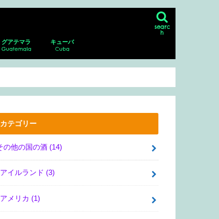
searc
h
グアテマラ
キューバ
Guatemala
Cuba
ン
シコシティの博物館、美術館
リア・サンマルコス
・グアダルーペ・ポサダ美術館
・デル・ムエルト
ダラハラ動物園
ナファトの博物館
アンティグア
アンティグアにあるスペイン語学校に
パカジャ火山
ハバナ
ピニャーレス渓谷へのツアー
通い、ホームステイ！
カテゴリー
その他の国の酒
(14)
アイルランド
(3)
アメリカ
(1)