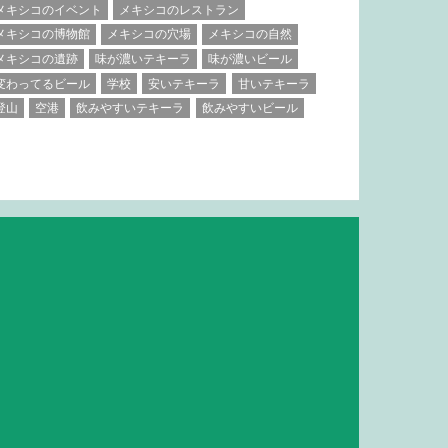
メキシコのイベント
メキシコのレストラン
メキシコの博物館
メキシコの穴場
メキシコの自然
メキシコの遺跡
味が濃いテキーラ
味が濃いビール
変わってるビール
学校
安いテキーラ
甘いテキーラ
登山
空港
飲みやすいテキーラ
飲みやすいビール