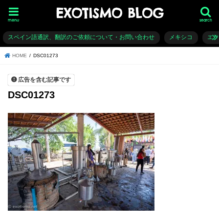
EXOTISMO BLOG
menu
search
スペイン語通訳、翻訳のご依頼について・お問い合わせ
メキシコ
エ
HOME
DSC01273
広告を含む記事です
DSC01273