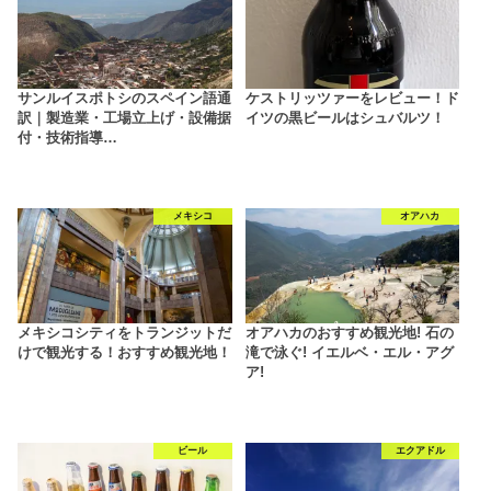
サンルイスポトシのスペイン語通
ケストリッツァーをレビュー！ド
訳｜製造業・工場立上げ・設備据
イツの黒ビールはシュバルツ！
付・技術指導…
メキシコ
オアハカ
メキシコシティをトランジットだ
オアハカのおすすめ観光地! 石の
けで観光する！おすすめ観光地！
滝で泳ぐ! イエルベ・エル・アグ
ア!
ビール
エクアドル