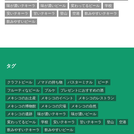
味が濃いテキーラ
味が濃いビール
変わってるビール
学校
安いテキーラ
甘いテキーラ
登山
空港
飲みやすいテキーラ
飲みやすいビール
タグ
クラフトビール
ノマドの持ち物
バスターミナル
ビーチ
フルーティなビール
プルケ
プレゼントにおすすめの酒
メキシコのお土産
メキシコのイベント
メキシコのレストラン
メキシコの博物館
メキシコの穴場
メキシコの自然
メキシコの遺跡
味が濃いテキーラ
味が濃いビール
変わってるビール
学校
安いテキーラ
甘いテキーラ
登山
空港
飲みやすいテキーラ
飲みやすいビール