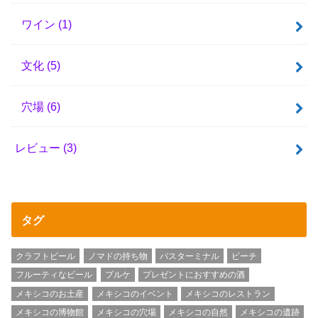
ワイン
(1)
文化
(5)
穴場
(6)
レビュー
(3)
タグ
クラフトビール
ノマドの持ち物
バスターミナル
ビーチ
フルーティなビール
プルケ
プレゼントにおすすめの酒
メキシコのお土産
メキシコのイベント
メキシコのレストラン
メキシコの博物館
メキシコの穴場
メキシコの自然
メキシコの遺跡