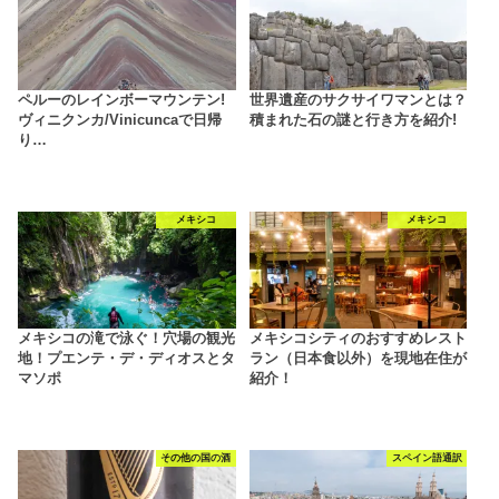
ペルーのレインボーマウンテン!
世界遺産のサクサイワマンとは？
ヴィニクンカ/Vinicuncaで日帰
積まれた石の謎と行き方を紹介!
り…
メキシコ
メキシコ
メキシコの滝で泳ぐ！穴場の観光
メキシコシティのおすすめレスト
地！プエンテ・デ・ディオスとタ
ラン（日本食以外）を現地在住が
マソポ
紹介！
その他の国の酒
スペイン語通訳