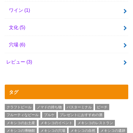
ワイン
(1)
文化
(5)
穴場
(6)
レビュー
(3)
タグ
クラフトビール
ノマドの持ち物
バスターミナル
ビーチ
フルーティなビール
プルケ
プレゼントにおすすめの酒
メキシコのお土産
メキシコのイベント
メキシコのレストラン
メキシコの博物館
メキシコの穴場
メキシコの自然
メキシコの遺跡