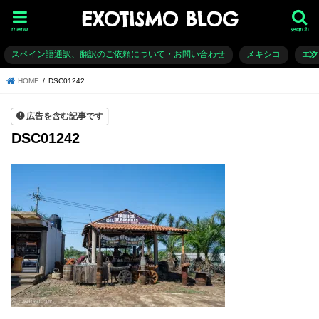
EXOTISMO BLOG
menu
search
スペイン語通訳、翻訳のご依頼について・お問い合わせ
メキシコ
エ
HOME
DSC01242
広告を含む記事です
DSC01242