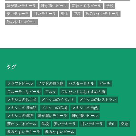
味が濃いテキーラ
味が濃いビール
変わってるビール
学校
安いテキーラ
甘いテキーラ
登山
空港
飲みやすいテキーラ
飲みやすいビール
タグ
クラフトビール
ノマドの持ち物
バスターミナル
ビーチ
フルーティなビール
プルケ
プレゼントにおすすめの酒
メキシコのお土産
メキシコのイベント
メキシコのレストラン
メキシコの博物館
メキシコの穴場
メキシコの自然
メキシコの遺跡
味が濃いテキーラ
味が濃いビール
変わってるビール
学校
安いテキーラ
甘いテキーラ
登山
空港
飲みやすいテキーラ
飲みやすいビール