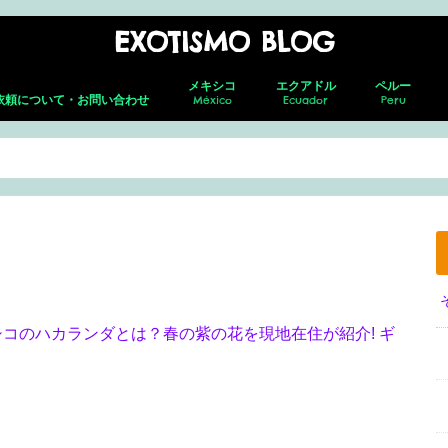
EXOTISMO BLOG
メキシコ
エクアドル
ペルー
依頼について・お問い合わせ
México
Ecuador
Peru
メキシコシティ
ネバド・デ ・トルーカ
テオティワカン
トゥーラ
チャウトラ
ホタルの森
サン・アンドレス・チョルラ
アグアスカリエンテス
グアダラハラ
プエルト・バジャルタ
グアナファト
レオン
メキシコ就労ビザ取得の全貌｜転職し
キト(新市街)
キト(旧市街)
コトパクシ
チンボラソ
オタバロ&周辺
リマ
クスコ
サクサイワマ
ヴィニクンカ
プーノ
アレキパ
メキ
フェ
ホセ
セロ
グア
グア
た筆者がの面接・更新・転職届出を解
説！
シコのハカランダとは？春の紫の花を現地在住が紹介! ギ