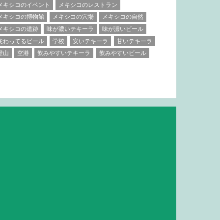
メキシコのイベント
メキシコのレストラン
メキシコの博物館
メキシコの穴場
メキシコの自然
メキシコの遺跡
味が濃いテキーラ
味が濃いビール
変わってるビール
学校
安いテキーラ
甘いテキーラ
登山
空港
飲みやすいテキーラ
飲みやすいビール