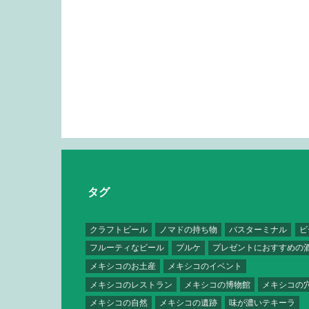
タグ
クラフトビール
ノマドの持ち物
バスターミナル
ビ
フルーティなビール
プルケ
プレゼントにおすすめの
メキシコのお土産
メキシコのイベント
メキシコのレストラン
メキシコの博物館
メキシコの
メキシコの自然
メキシコの遺跡
味が濃いテキーラ