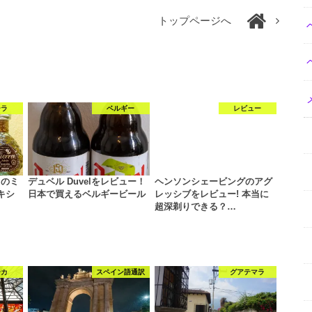
トップページへ
ーラ
ベルギー
レビュー
ラのミ
デュベル Duvelをレビュー！
ヘンソンシェービングのアグ
メキシ
日本で買えるベルギービール
レッシブをレビュー! 本当に
超深剃りできる？…
ーカ
スペイン語通訳
グアテマラ