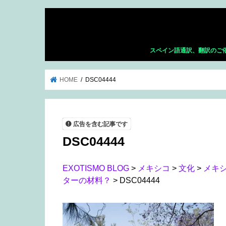
スペイン語通訳、翻訳のご
HOME
DSC04444
広告を含む記事です
DSC04444
EXOTISMO BLOG
>
メキシコ
>
文化
>
メキ
ターの材料？
>
DSC04444