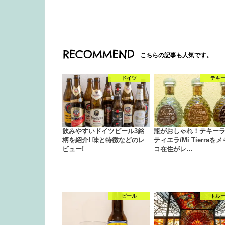
RECOMMEND
こちらの記事も人気です。
ドイツ
テキ
飲みやすいドイツビール3銘
瓶がおしゃれ！テキー
柄を紹介! 味と特徴などのレ
ティエラ/Mi Tierraを
ビュー!
コ在住がレ…
ビール
トル