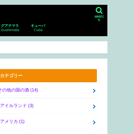
searc
h
グアテマラ
キューバ
Guatemala
Cuba
ン
シコシティの博物館、美術館
リア・サンマルコス
・グアダルーペ・ポサダ美術館
・デル・ムエルト
ダラハラ動物園
ナファトの博物館
アンティグア
アンティグアにあるスペイン語学校に
パカジャ火山
ハバナ
ピニャーレス渓谷へのツアー
通い、ホームステイ！
カテゴリー
その他の国の酒
(14)
アイルランド
(3)
アメリカ
(1)