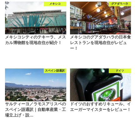
メキシコ
グアダラハラ
メキシコシティのテキーラ、メス
メキシコのグアダラハラの日本食
カル博物館を現地在住が紹介！
レストランを現地在住がレビュ
ー！
スペイン語通訳
ドイツ
サルティーヨ／ラモスアリスペの
ドイツのおすすめリキュール、イ
スペイン語通訳｜自動車産業・工
エーガーマイスターをレビュー！
場立上げ・設…