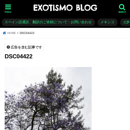
EXOTISMO BLOG
menu
search
スペイン語通訳、翻訳のご依頼について・お問い合わせ
メキシコ
エ
HOME
DSC04422
広告を含む記事です
DSC04422