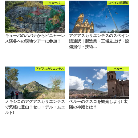
キューバ
スペイン語通訳
キューバのハバナからピニャーレ
アグアスカリエンテスのスペイン
ス渓谷への現地ツアーに参加！
語通訳｜製造業・工場立上げ・設
備据付・技術…
アグアスカリエンテス
ペルー
メキシコのアグアスカリエンテス
ペルーのクスコを観光しよう! 太
で気軽に登山！セロ・デル・ムエ
陽の神殿とは？
ルト!