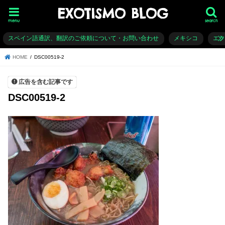
EXOTISMO BLOG
menu
search
スペイン語通訳、翻訳のご依頼について・お問い合わせ
メキシコ
エ
HOME
DSC00519-2
広告を含む記事です
DSC00519-2