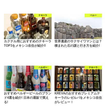
テキーラ
ペルー
カクテル用におすすめのテキーラ
世界遺産のサクサイワマンとは？
TOP3をメキシコ在住が紹介!!
積まれた石の謎と行き方を紹介!
ベルギー
テキーラ
おすすめベルギービールのブラン
KREVAのおすすめプレミアムテ
ド4選を紹介! 日本の通販で買え
キーラのレゼルバをメキシコ在住
る!
がレビュー！