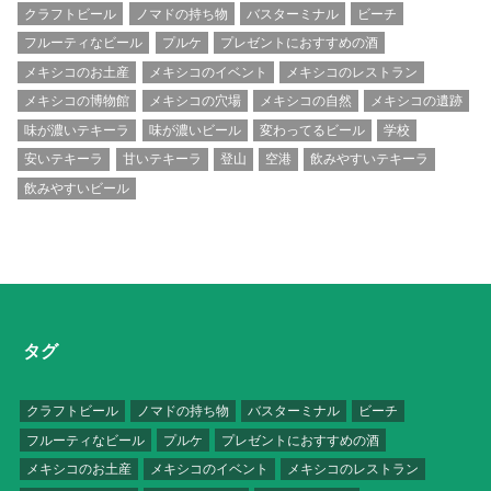
クラフトビール
ノマドの持ち物
バスターミナル
ビーチ
フルーティなビール
プルケ
プレゼントにおすすめの酒
メキシコのお土産
メキシコのイベント
メキシコのレストラン
メキシコの博物館
メキシコの穴場
メキシコの自然
メキシコの遺跡
味が濃いテキーラ
味が濃いビール
変わってるビール
学校
安いテキーラ
甘いテキーラ
登山
空港
飲みやすいテキーラ
飲みやすいビール
タグ
クラフトビール
ノマドの持ち物
バスターミナル
ビーチ
フルーティなビール
プルケ
プレゼントにおすすめの酒
メキシコのお土産
メキシコのイベント
メキシコのレストラン