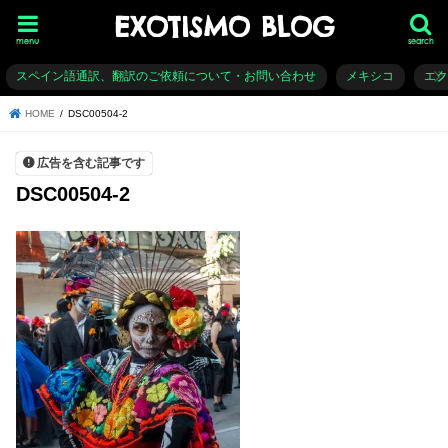
EXOTISMO BLOG
menu
search
スペイン語通訳、翻訳のご依頼について・お問い合わせ
メキシコ
エ
HOME
DSC00504-2
広告を含む記事です
DSC00504-2