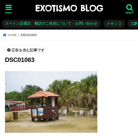
EXOTISMO BLOG
menu
search
スペイン語通訳、翻訳のご依頼について・お問い合わせ
メキシコ
エ
HOME
DSC01063
広告を含む記事です
DSC01063