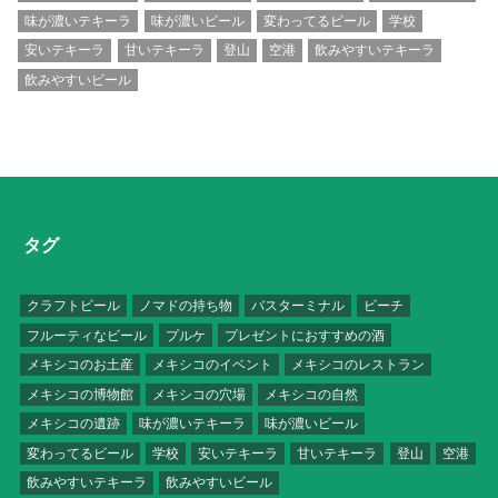
味が濃いテキーラ
味が濃いビール
変わってるビール
学校
安いテキーラ
甘いテキーラ
登山
空港
飲みやすいテキーラ
飲みやすいビール
タグ
クラフトビール
ノマドの持ち物
バスターミナル
ビーチ
フルーティなビール
プルケ
プレゼントにおすすめの酒
メキシコのお土産
メキシコのイベント
メキシコのレストラン
メキシコの博物館
メキシコの穴場
メキシコの自然
メキシコの遺跡
味が濃いテキーラ
味が濃いビール
変わってるビール
学校
安いテキーラ
甘いテキーラ
登山
空港
飲みやすいテキーラ
飲みやすいビール