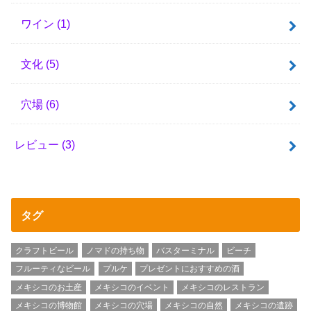
ワイン
(1)
文化
(5)
穴場
(6)
レビュー
(3)
タグ
クラフトビール
ノマドの持ち物
バスターミナル
ビーチ
フルーティなビール
プルケ
プレゼントにおすすめの酒
メキシコのお土産
メキシコのイベント
メキシコのレストラン
メキシコの博物館
メキシコの穴場
メキシコの自然
メキシコの遺跡