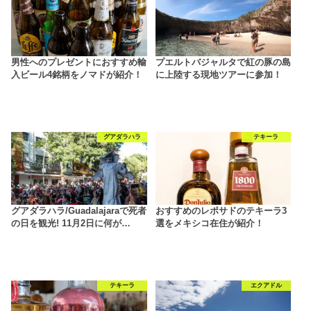
男性へのプレゼントにおすすめ輸
プエルトバジャルタで紅の豚の島
入ビール4銘柄をノマドが紹介！
に上陸する現地ツアーに参加！
グアダラハラ
テキーラ
グアダラハラ/Guadalajaraで死者
おすすめのレポサドのテキーラ3
の日を観光! 11月2日に何が…
選をメキシコ在住が紹介！
テキーラ
エクアドル