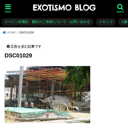
EXOTISMO BLOG
menu
search
スペイン語通訳、翻訳のご依頼について・お問い合わせ
メキシコ
エ
HOME
DSC01029
広告を含む記事です
DSC01029