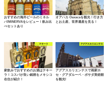
おすすめの海外ビールのミネル
オアハカ Oaxacaを観光！行き方
バ/MINERVAをレビュー！飲み比
とお土産、世界遺産を見る！
べセットあり
テキーラ
アグアスカリエンテス
家飲みでおすすめのお酒はテキー
アグアスカリエンテスで画家ホ
ラ！コスパが良い銘柄をメキシコ
セ・グアダルーペ・ポサダ美術館
在住が紹介！
を観光!