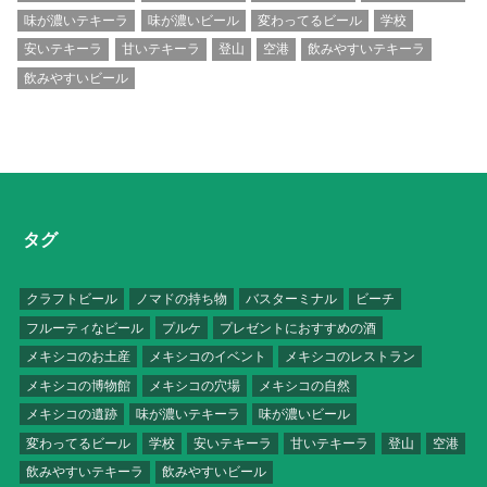
味が濃いテキーラ
味が濃いビール
変わってるビール
学校
安いテキーラ
甘いテキーラ
登山
空港
飲みやすいテキーラ
飲みやすいビール
タグ
クラフトビール
ノマドの持ち物
バスターミナル
ビーチ
フルーティなビール
プルケ
プレゼントにおすすめの酒
メキシコのお土産
メキシコのイベント
メキシコのレストラン
メキシコの博物館
メキシコの穴場
メキシコの自然
メキシコの遺跡
味が濃いテキーラ
味が濃いビール
変わってるビール
学校
安いテキーラ
甘いテキーラ
登山
空港
飲みやすいテキーラ
飲みやすいビール