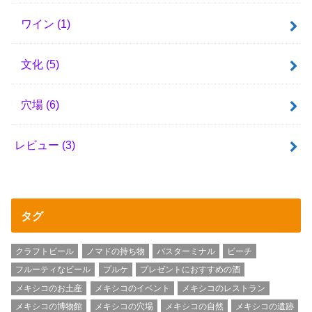
ワイン
(1)
文化
(5)
穴場
(6)
レビュー
(3)
タグ
クラフトビール
ノマドの持ち物
バスターミナル
ビーチ
フルーティなビール
プルケ
プレゼントにおすすめの酒
メキシコのお土産
メキシコのイベント
メキシコのレストラン
メキシコの博物館
メキシコの穴場
メキシコの自然
メキシコの遺跡