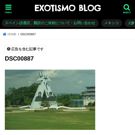
EXOTISMO BLOG
menu
search
スペイン語通訳、翻訳のご依頼について・お問い合わせ
メキシコ
エ
HOME
DSC00887
広告を含む記事です
DSC00887