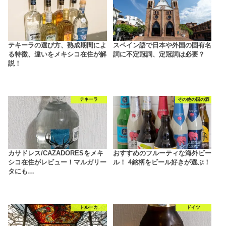
テキーラの選び方、熟成期間によ
スペイン語で日本や外国の固有名
る特徴、違いをメキシコ在住が解
詞に不定冠詞、定冠詞は必要？
説！
テキーラ
その他の国の酒
カサドレス/CAZADORESをメキ
おすすめのフルーティな海外ビー
シコ在住がレビュー！マルガリー
ル！ 4銘柄をビール好きが選ぶ！
タにも…
トルーカ
ドイツ