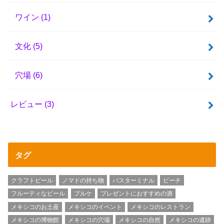
ワイン
(1)
文化
(5)
穴場
(6)
レビュー
(3)
タグ
クラフトビール
ノマドの持ち物
バスターミナル
ビーチ
フルーティなビール
プルケ
プレゼントにおすすめの酒
メキシコのお土産
メキシコのイベント
メキシコのレストラン
メキシコの博物館
メキシコの穴場
メキシコの自然
メキシコの遺跡