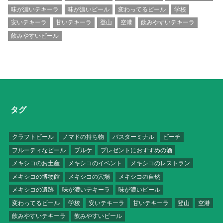
味が濃いテキーラ
味が濃いビール
変わってるビール
学校
安いテキーラ
甘いテキーラ
登山
空港
飲みやすいテキーラ
飲みやすいビール
タグ
クラフトビール
ノマドの持ち物
バスターミナル
ビーチ
フルーティなビール
プルケ
プレゼントにおすすめの酒
メキシコのお土産
メキシコのイベント
メキシコのレストラン
メキシコの博物館
メキシコの穴場
メキシコの自然
メキシコの遺跡
味が濃いテキーラ
味が濃いビール
変わってるビール
学校
安いテキーラ
甘いテキーラ
登山
空港
飲みやすいテキーラ
飲みやすいビール