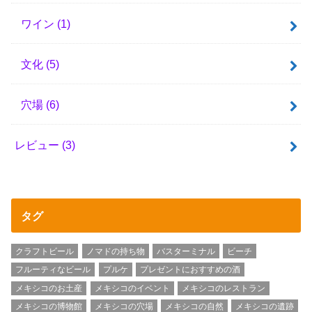
ワイン
(1)
文化
(5)
穴場
(6)
レビュー
(3)
タグ
クラフトビール
ノマドの持ち物
バスターミナル
ビーチ
フルーティなビール
プルケ
プレゼントにおすすめの酒
メキシコのお土産
メキシコのイベント
メキシコのレストラン
メキシコの博物館
メキシコの穴場
メキシコの自然
メキシコの遺跡