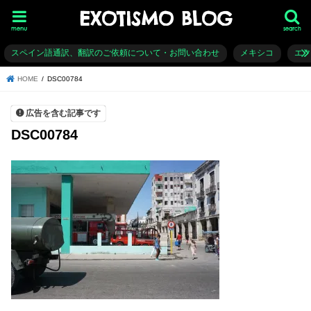
EXOTISMO BLOG
menu
search
スペイン語通訳、翻訳のご依頼について・お問い合わせ
メキシコ
エ
HOME
DSC00784
広告を含む記事です
DSC00784