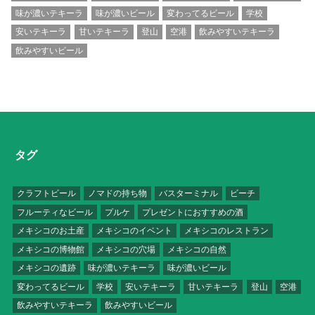
味が濃いテキーラ
味が濃いビール
変わってるビール
学校
安いテキーラ
甘いテキーラ
登山
空港
飲みやすいテキーラ
飲みやすいビール
タグ
クラフトビール
ノマドの持ち物
バスターミナル
ビーチ
フルーティなビール
プルケ
プレゼントにおすすめの酒
メキシコのお土産
メキシコのイベント
メキシコのレストラン
メキシコの博物館
メキシコの穴場
メキシコの自然
メキシコの遺跡
味が濃いテキーラ
味が濃いビール
変わってるビール
学校
安いテキーラ
甘いテキーラ
登山
空港
飲みやすいテキーラ
飲みやすいビール