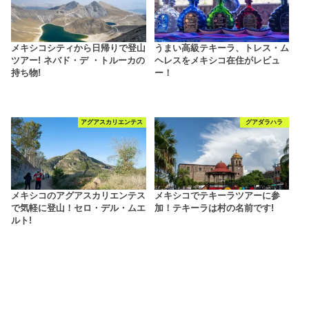
メキシコシティから日帰りで登山
うまい高級テキーラ、トレス・ム
ツアー! ネバド・デ ・トルーカの
ヘレスをメキシコ在住がレビュ
持ち物!
ー！
アグアスカリエンテス
グアダラハラ
メキシコのアグアスカリエンテス
メキシコでテキーラツアーに参
で気軽に登山！セロ・デル・ムエ
加！テキーラは村の名前です!
ルト!