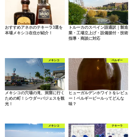
おすすめアネホのテキーラ3選を
トルーカのスペイン語通訳｜製造
本場メキシコ在住が紹介！
業・工場立上げ・設備据付・技術
指導・商談に対応
メキシコ
ベルギー
メキシコの穴場の滝、洞窟に行く
ヒューガルデンホワイトをレビュ
ための町！シウダーバジェスを観
ー！ベルギービールってどんな
光！
味？
メキシコ
テキーラ