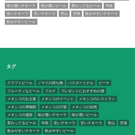
味が濃いテキーラ
味が濃いビール
変わってるビール
学校
安いテキーラ
甘いテキーラ
登山
空港
飲みやすいテキーラ
飲みやすいビール
タグ
クラフトビール
ノマドの持ち物
バスターミナル
ビーチ
フルーティなビール
プルケ
プレゼントにおすすめの酒
メキシコのお土産
メキシコのイベント
メキシコのレストラン
メキシコの博物館
メキシコの穴場
メキシコの自然
メキシコの遺跡
味が濃いテキーラ
味が濃いビール
変わってるビール
学校
安いテキーラ
甘いテキーラ
登山
空港
飲みやすいテキーラ
飲みやすいビール