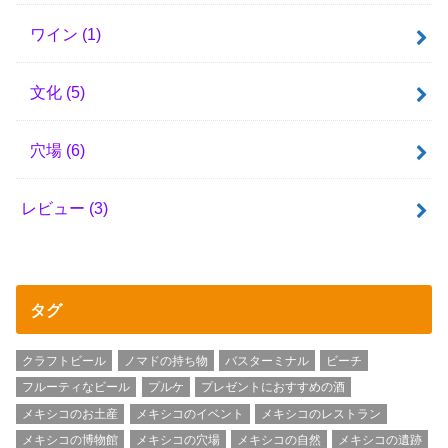
ワイン
(1)
文化
(5)
穴場
(6)
レビュー
(3)
タグ
クラフトビール
ノマドの持ち物
バスターミナル
ビーチ
フルーティなビール
プルケ
プレゼントにおすすめの酒
メキシコのお土産
メキシコのイベント
メキシコのレストラン
メキシコの博物館
メキシコの穴場
メキシコの自然
メキシコの遺跡