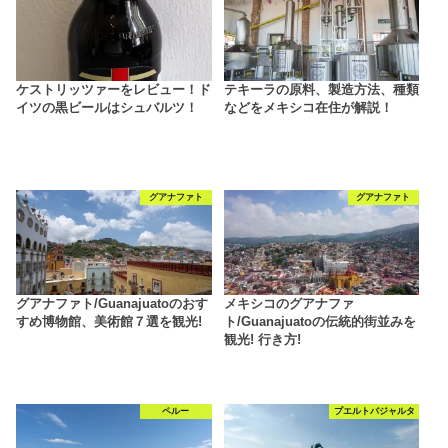
ケストリッツァーをレビュー！ド
テキーラの原料、製造方法、種類
イツの黒ビールはシュバルツ！
などをメキシコ在住が解説！
グアナファト
グアナファト
グアナファト/Guanajuatoのおす
メキシコのグアナファ
すめ博物館、美術館７選を観光!
ト/Guanajuatoの伝統的街並みを
観光! 行き方!
ペルー
プエルトバジャルタ