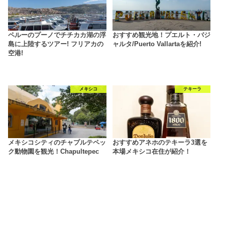
ペルーのプーノでチチカカ湖の浮
おすすめ観光地！プエルト・バジ
島に上陸するツアー! フリアカの
ャルタ/Puerto Vallartaを紹介!
空港!
メキシコ
テキーラ
メキシコシティのチャプルテペッ
おすすめアネホのテキーラ3選を
ク動物園を観光！Chapultepec
本場メキシコ在住が紹介！