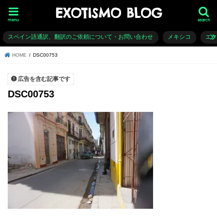
EXOTISMO BLOG
menu
search
スペイン語通訳、翻訳のご依頼について・お問い合わせ
メキシコ
エ
HOME
DSC00753
広告を含む記事です
DSC00753