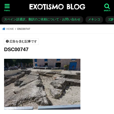
EXOTISMO BLOG
menu
search
スペイン語通訳、翻訳のご依頼について・お問い合わせ
メキシコ
エ
HOME
DSC00747
広告を含む記事です
DSC00747