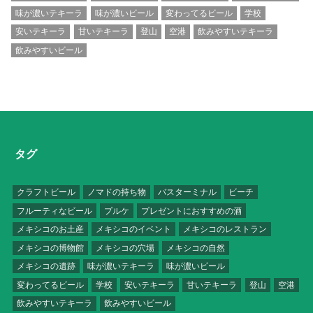
味が濃いテキーラ
味が濃いビール
変わってるビール
学校
安いテキーラ
甘いテキーラ
登山
空港
飲みやすいテキーラ
飲みやすいビール
タグ
クラフトビール
ノマドの持ち物
バスターミナル
ビーチ
フルーティなビール
プルケ
プレゼントにおすすめの酒
メキシコのお土産
メキシコのイベント
メキシコのレストラン
メキシコの博物館
メキシコの穴場
メキシコの自然
メキシコの遺跡
味が濃いテキーラ
味が濃いビール
変わってるビール
学校
安いテキーラ
甘いテキーラ
登山
空港
飲みやすいテキーラ
飲みやすいビール