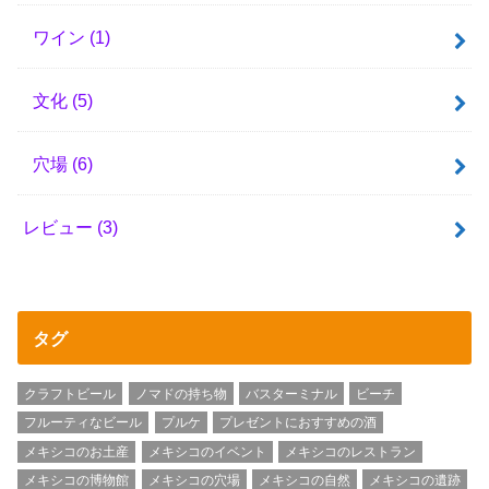
ワイン
(1)
文化
(5)
穴場
(6)
レビュー
(3)
タグ
クラフトビール
ノマドの持ち物
バスターミナル
ビーチ
フルーティなビール
プルケ
プレゼントにおすすめの酒
メキシコのお土産
メキシコのイベント
メキシコのレストラン
メキシコの博物館
メキシコの穴場
メキシコの自然
メキシコの遺跡