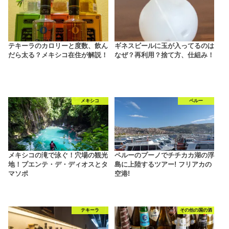
テキーラのカロリーと度数、飲ん
ギネスビールに玉が入ってるのは
だら太る？メキシコ在住が解説！
なぜ？再利用？捨て方、仕組み！
メキシコ
ペルー
メキシコの滝で泳ぐ！穴場の観光
ペルーのプーノでチチカカ湖の浮
地！プエンテ・デ・ディオスとタ
島に上陸するツアー! フリアカの
マソポ
空港!
テキーラ
その他の国の酒