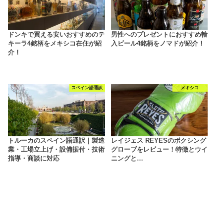
ドンキで買える安いおすすめのテ
男性へのプレゼントにおすすめ輸
キーラ4銘柄をメキシコ在住が紹
入ビール4銘柄をノマドが紹介！
介！
スペイン語通訳
メキシコ
トルーカのスペイン語通訳｜製造
レイジェス REYESのボクシング
業・工場立上げ・設備据付・技術
グローブをレビュー！特徴とウイ
指導・商談に対応
ニングと…