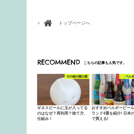
トップページへ
RECOMMEND
こちらの記事も人気です。
その他の国の酒
ベル
ギネスビールに玉が入ってる
おすすめベルギービー
のはなぜ？再利用？捨て方、
ランド4選を紹介! 日本
仕組み！
で買える!