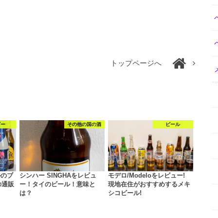
トップページへ
ギー
その他の国の酒
ビール
ルのブ
シンハー SINGHAをレビュ
モデロ/Modeloをレビュー!
の通販
ー！タイのビール！意味と
現地在住がおすすめするメキ
は？
シコビール!