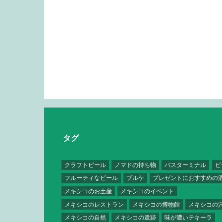
タグ
クラフトビール
ノマドの持ち物
バスターミナル
ビ
フルーティなビール
プルケ
プレゼントにおすすめの
メキシコのお土産
メキシコのイベント
メキシコのレストラン
メキシコの博物館
メキシコの
メキシコの自然
メキシコの遺跡
味が濃いテキーラ