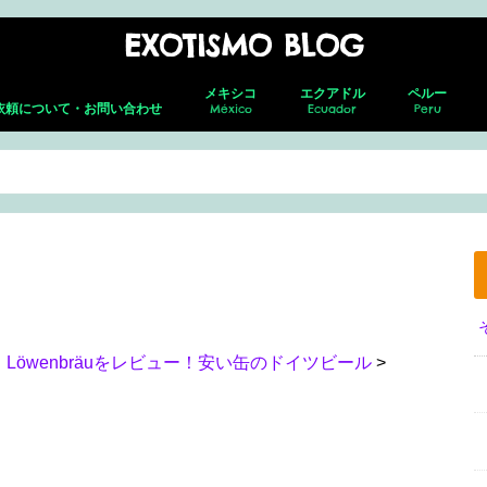
EXOTISMO BLOG
メキシコ
エクアドル
ペルー
依頼について・お問い合わせ
México
Ecuador
Peru
メキシコシティ
ネバド・デ ・トルーカ
テオティワカン
トゥーラ
チャウトラ
ホタルの森
サン・アンドレス・チョルラ
アグアスカリエンテス
グアダラハラ
プエルト・バジャルタ
グアナファト
レオン
メキシコ就労ビザ取得の全貌｜転職し
キト(新市街)
キト(旧市街)
コトパクシ
チンボラソ
オタバロ&周辺
リマ
クスコ
サクサイワマ
ヴィニクンカ
プーノ
アレキパ
メキ
フェ
ホセ
セロ
グア
グア
た筆者がの面接・更新・転職届出を解
説！
Löwenbräuをレビュー！安い缶のドイツビール
>