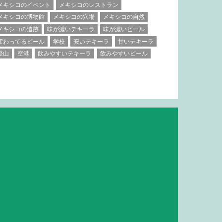
メキシコのイベント
メキシコのレストラン
メキシコの博物館
メキシコの穴場
メキシコの自然
メキシコの遺跡
味が濃いテキーラ
味が濃いビール
変わってるビール
学校
安いテキーラ
甘いテキーラ
登山
空港
飲みやすいテキーラ
飲みやすいビール