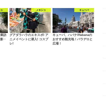
シコ
メキシコ
キューバ
企業訪
グアダラハラのエキスポ! ア
キューバ、ハバナ/Habanaの
撮影・
ニメイベントに潜入! コスプ
おすすめ観光地！バラデロと
レ!
広場！