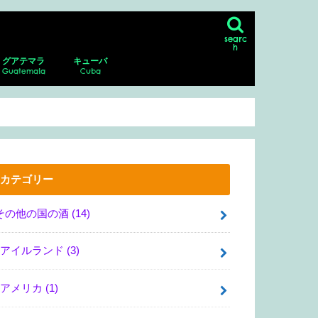
searc
h
グアテマラ
キューバ
Guatemala
Cuba
ン
シコシティの博物館、美術館
リア・サンマルコス
・グアダルーペ・ポサダ美術館
・デル・ムエルト
ダラハラ動物園
ナファトの博物館
アンティグア
アンティグアにあるスペイン語学校に
パカジャ火山
ハバナ
ピニャーレス渓谷へのツアー
通い、ホームステイ！
カテゴリー
その他の国の酒
(14)
アイルランド
(3)
アメリカ
(1)