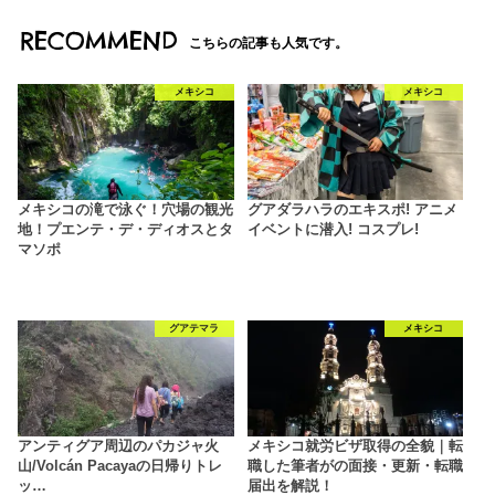
RECOMMEND
こちらの記事も人気です。
メキシコ
メキシコ
メキシコの滝で泳ぐ！穴場の観光
グアダラハラのエキスポ! アニメ
地！プエンテ・デ・ディオスとタ
イベントに潜入! コスプレ!
マソポ
グアテマラ
メキシコ
アンティグア周辺のパカジャ火
メキシコ就労ビザ取得の全貌｜転
山/Volcán Pacayaの日帰りトレ
職した筆者がの面接・更新・転職
ッ…
届出を解説！