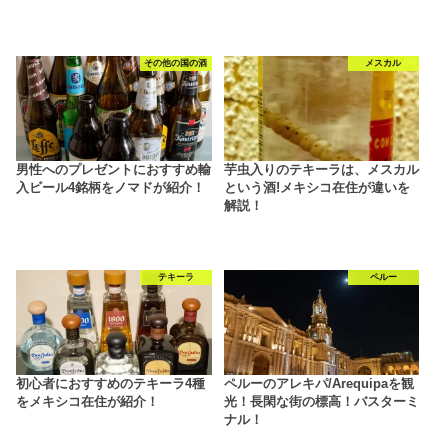
その他の国の酒
メスカル
男性へのプレゼントにおすすめ輸
芋虫入りのテキーラは、メスカル
入ビール4銘柄をノマドが紹介！
という酒!メキシコ在住が違いを
解説！
テキーラ
ペルー
初心者におすすめのテキーラ4種
ペルーのアレキパ/Arequipaを観
をメキシコ在住が紹介！
光！長閑な街の標高！バスターミ
ナル！