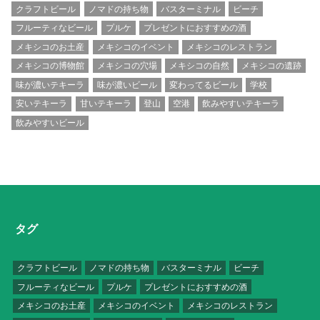
クラフトビール
ノマドの持ち物
バスターミナル
ビーチ
フルーティなビール
プルケ
プレゼントにおすすめの酒
メキシコのお土産
メキシコのイベント
メキシコのレストラン
メキシコの博物館
メキシコの穴場
メキシコの自然
メキシコの遺跡
味が濃いテキーラ
味が濃いビール
変わってるビール
学校
安いテキーラ
甘いテキーラ
登山
空港
飲みやすいテキーラ
飲みやすいビール
タグ
クラフトビール
ノマドの持ち物
バスターミナル
ビーチ
フルーティなビール
プルケ
プレゼントにおすすめの酒
メキシコのお土産
メキシコのイベント
メキシコのレストラン