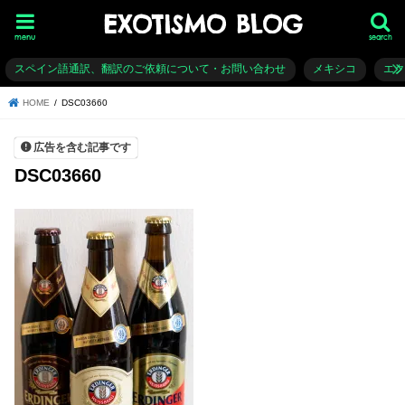
EXOTISMO BLOG
menu
search
スペイン語通訳、翻訳のご依頼について・お問い合わせ
メキシコ
エ
HOME
DSC03660
広告を含む記事です
DSC03660