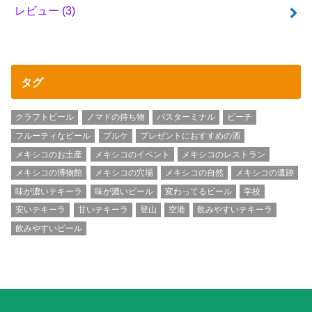
レビュー
(3)
タグ
クラフトビール
ノマドの持ち物
バスターミナル
ビーチ
フルーティなビール
プルケ
プレゼントにおすすめの酒
メキシコのお土産
メキシコのイベント
メキシコのレストラン
メキシコの博物館
メキシコの穴場
メキシコの自然
メキシコの遺跡
味が濃いテキーラ
味が濃いビール
変わってるビール
学校
安いテキーラ
甘いテキーラ
登山
空港
飲みやすいテキーラ
飲みやすいビール