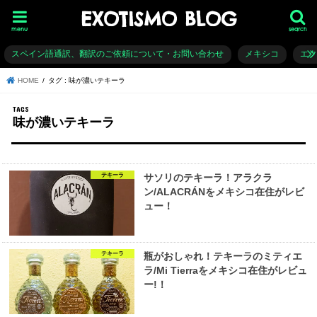
EXOTISMO BLOG
menu
search
スペイン語通訳、翻訳のご依頼について・お問い合わせ
メキシコ
エ
HOME
タグ : 味が濃いテキーラ
味が濃いテキーラ
テキーラ
サソリのテキーラ！アラクラ
ン/ALACRÁNをメキシコ在住がレビ
ュー！
テキーラ
瓶がおしゃれ！テキーラのミティエ
ラ/Mi Tierraをメキシコ在住がレビュ
ー!！