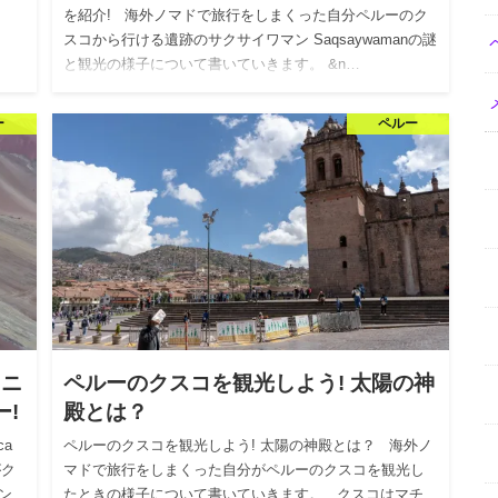
を紹介! 海外ノマドで旅行をしまくった自分ペルーのク
スコから行ける遺跡のサクサイワマン Saqsaywamanの謎
と観光の様子について書いていきます。 &n…
ー
ペルー
ィニ
ペルーのクスコを観光しよう! 太陽の神
ー!
殿とは？
ca
ペルーのクスコを観光しよう! 太陽の神殿とは？ 海外ノ
がク
マドで旅行をしまくった自分がペルーのクスコを観光し
ン
たときの様子について書いていきます。 クスコはマチ