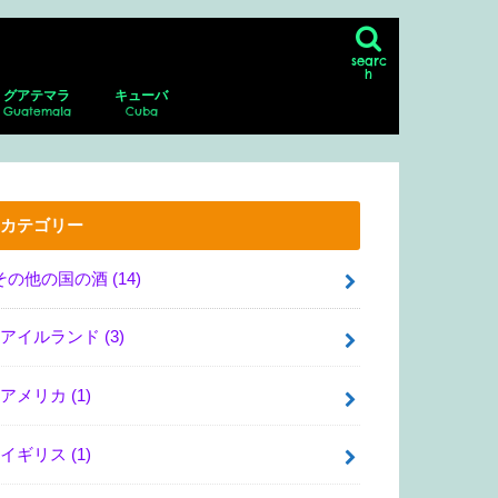
searc
h
グアテマラ
キューバ
Guatemala
Cuba
ン
シコシティの博物館、美術館
リア・サンマルコス
・グアダルーペ・ポサダ美術館
・デル・ムエルト
ダラハラ動物園
ナファトの博物館
アンティグア
アンティグアにあるスペイン語学校に
パカジャ火山
ハバナ
ピニャーレス渓谷へのツアー
通い、ホームステイ！
カテゴリー
その他の国の酒
(14)
アイルランド
(3)
アメリカ
(1)
イギリス
(1)