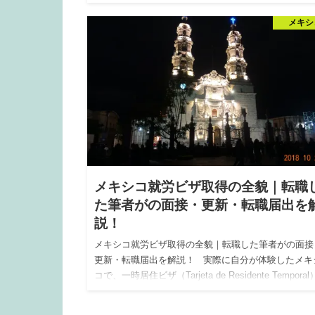
メキシ
メキシコ就労ビザ取得の全貌｜転職
た筆者がの面接・更新・転職届出を
説！
メキシコ就労ビザ取得の全貌｜転職した筆者がの面接
更新・転職届出を解説！ 実際に自分が体験したメキ
コで、一時居住ビザ（Tarjeta de Residente Tempora
かつてFM3と呼ばれてい…