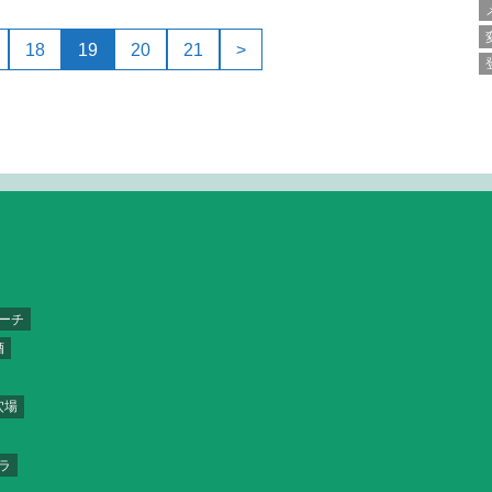
18
19
20
21
>
ーチ
酒
穴場
ラ