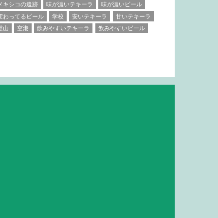
メキシコの遺跡
味が濃いテキーラ
味が濃いビール
変わってるビール
学校
安いテキーラ
甘いテキーラ
登山
空港
飲みやすいテキーラ
飲みやすいビール