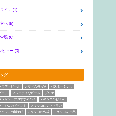
ワイン
(1)
文化
(5)
穴場
(6)
レビュー
(3)
タグ
クラフトビール
ノマドの持ち物
バスターミナル
ビーチ
フルーティなビール
プルケ
プレゼントにおすすめの酒
メキシコのお土産
メキシコのイベント
メキシコのレストラン
メキシコの博物館
メキシコの穴場
メキシコの自然