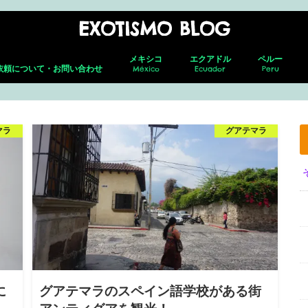
EXOTISMO BLOG
メキシコ
エクアドル
ペルー
依頼について・お問い合わせ
México
Ecuador
Peru
メキシコシティ
ネバド・デ ・トルーカ
テオティワカン
トゥーラ
チャウトラ
ホタルの森
サン・アンドレス・チョルラ
アグアスカリエンテス
グアダラハラ
プエルト・バジャルタ
グアナファト
レオン
メキシコ就労ビザ取得の全貌｜転職し
キト(新市街)
キト(旧市街)
コトパクシ
チンボラソ
オタバロ&周辺
リマ
クスコ
サクサイワマ
ヴィニクンカ
プーノ
アレキパ
メキ
フェ
ホセ
セロ
グア
グア
た筆者がの面接・更新・転職届出を解
説！
マラ
グアテマラ
に
グアテマラのスペイン語学校がある街