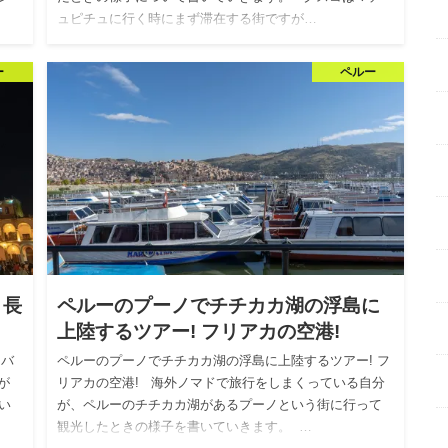
ュピチュに行く時にまず滞在する街ですが…
ー
ペルー
！長
ペルーのプーノでチチカカ湖の浮島に
上陸するツアー! フリアカの空港!
！バ
ペルーのプーノでチチカカ湖の浮島に上陸するツアー! フ
が
リアカの空港! 海外ノマドで旅行をしまくっている自分
い
が、ペルーのチチカカ湖があるプーノという街に行って
観光したときの様子を書いていきます。 …