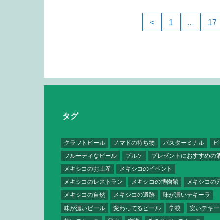
<
1
…
17
タグ
クラフトビール
ノマドの持ち物
バスターミナル
ビ
フルーティなビール
プルケ
プレゼントにおすすめの
メキシコのお土産
メキシコのイベント
メキシコのレストラン
メキシコの博物館
メキシコの
メキシコの自然
メキシコの遺跡
味が濃いテキーラ
味が濃いビール
変わってるビール
学校
安いテキー