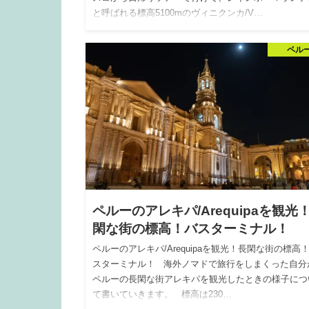
と呼ばれる標高5100mのヴィニクンカ/V…
ペル
ペルーのアレキパ/Arequipaを観光
閑な街の標高！バスターミナル！
ペルーのアレキパ/Arequipaを観光！長閑な街の標高
スターミナル！ 海外ノマドで旅行をしまくった自分
ペルーの長閑な街アレキパを観光したときの様子につ
て書いていきます。 標高は230…