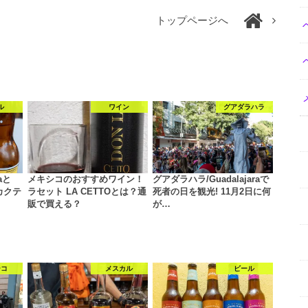
トップページへ
ル
ワイン
グアダラハラ
aと
メキシコのおすすめワイン！
グアダラハラ/Guadalajaraで
カクテ
ラセット LA CETTOとは？通
死者の日を観光! 11月2日に何
販で買える？
が…
シコ
メスカル
ビール