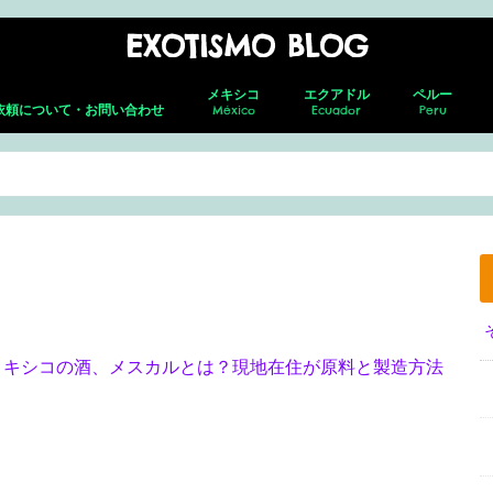
EXOTISMO BLOG
メキシコ
エクアドル
ペルー
依頼について・お問い合わせ
México
Ecuador
Peru
メキシコシティ
ネバド・デ ・トルーカ
テオティワカン
トゥーラ
チャウトラ
ホタルの森
サン・アンドレス・チョルラ
アグアスカリエンテス
グアダラハラ
プエルト・バジャルタ
グアナファト
レオン
メキシコ就労ビザ取得の全貌｜転職し
キト(新市街)
キト(旧市街)
コトパクシ
チンボラソ
オタバロ&周辺
リマ
クスコ
サクサイワマ
ヴィニクンカ
プーノ
アレキパ
メキ
フェ
ホセ
セロ
グア
グア
た筆者がの面接・更新・転職届出を解
説！
メキシコの酒、メスカルとは？現地在住が原料と製造方法