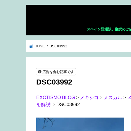
スペイン語通訳、翻訳のご
HOME
DSC03992
広告を含む記事です
DSC03992
EXOTISMO BLOG
>
メキシコ
>
メスカル
>
を解説!
>
DSC03992