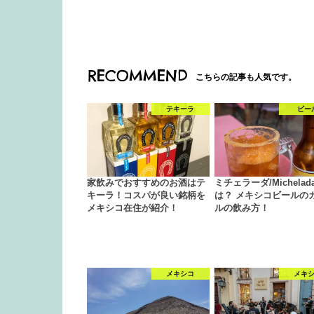
RECOMMEND
こちらの記事も人気です。
テキーラ
ビー
家飲みでおすすめのお酒はテ
ミチェラーダ/Michelad
キーラ！コスパが良い銘柄を
は？ メキシコビールの
メキシコ在住が紹介！
ルの飲み方！
メキシコ
メキ