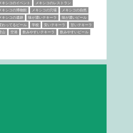
メキシコのイベント
メキシコのレストラン
メキシコの博物館
メキシコの穴場
メキシコの自然
メキシコの遺跡
味が濃いテキーラ
味が濃いビール
変わってるビール
学校
安いテキーラ
甘いテキーラ
登山
空港
飲みやすいテキーラ
飲みやすいビール