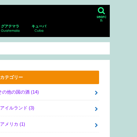
searc
h
グアテマラ
キューバ
Guatemala
Cuba
ン
シコシティの博物館、美術館
リア・サンマルコス
・グアダルーペ・ポサダ美術館
・デル・ムエルト
ダラハラ動物園
ナファトの博物館
アンティグア
アンティグアにあるスペイン語学校に
パカジャ火山
ハバナ
ピニャーレス渓谷へのツアー
通い、ホームステイ！
カテゴリー
その他の国の酒
(14)
アイルランド
(3)
アメリカ
(1)