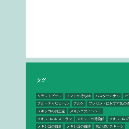
タグ
クラフトビール
ノマドの持ち物
バスターミナル
ビ
フルーティなビール
プルケ
プレゼントにおすすめの
メキシコのお土産
メキシコのイベント
メキシコのレストラン
メキシコの博物館
メキシコの
メキシコの自然
メキシコの遺跡
味が濃いテキーラ