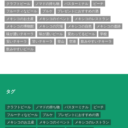
クラフトビール
ノマドの持ち物
バスターミナル
ビーチ
フルーティなビール
プルケ
プレゼントにおすすめの酒
メキシコのお土産
メキシコのイベント
メキシコのレストラン
メキシコの博物館
メキシコの穴場
メキシコの自然
メキシコの遺跡
味が濃いテキーラ
味が濃いビール
変わってるビール
学校
安いテキーラ
甘いテキーラ
登山
空港
飲みやすいテキーラ
飲みやすいビール
タグ
クラフトビール
ノマドの持ち物
バスターミナル
ビーチ
フルーティなビール
プルケ
プレゼントにおすすめの酒
メキシコのお土産
メキシコのイベント
メキシコのレストラン