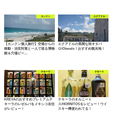
カンクン
エクアドル
【カンクン個人旅行】空港からの
エクアドルの長閑な街オタバ
移動・治安対策と一人で巡る博物
ロ/Otavalo！おすすめ観光地！
館＆穴場ビー…
テキーラ
テキーラ
KREVAのおすすめプレミアムテ
テキーラのオルニート
キーラのレゼルバをメキシコ在住
ス/HORNITOSをレビュー！ウイ
がレビュー！
スキー樽使われてる！