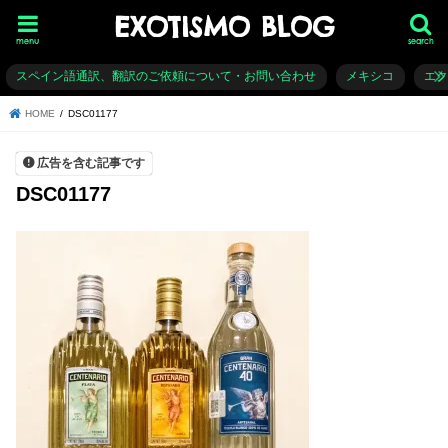
EXOTISMO BLOG
menu
search
スペイン語通訳、翻訳のご依頼について・お問い合わせ
メキシコ
エ
HOME
DSC01177
広告を含む記事です
DSC01177