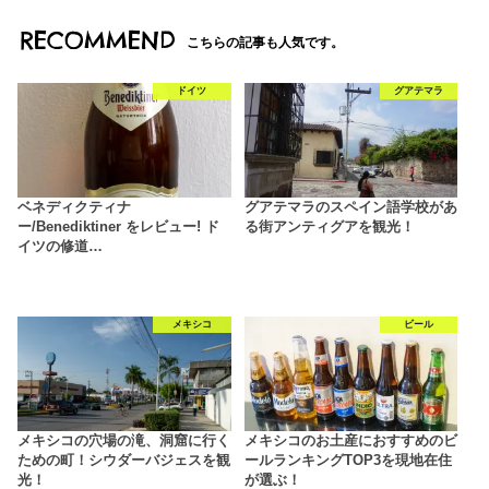
RECOMMEND
こちらの記事も人気です。
ドイツ
グアテマラ
ベネディクティナ
グアテマラのスペイン語学校があ
ー/Benediktiner をレビュー! ド
る街アンティグアを観光！
イツの修道…
メキシコ
ビール
メキシコの穴場の滝、洞窟に行く
メキシコのお土産におすすめのビ
ための町！シウダーバジェスを観
ールランキングTOP3を現地在住
光！
が選ぶ！