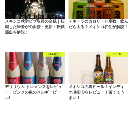
メキシコ就労ビザ取得の全貌｜転
テキーラのカロリーと度数、飲ん
職した筆者がの面接・更新・転職
だら太る？メキシコ在住が解説！
届出を解説！
ベルギー
ビール
デリリウム トレメンスをレビュ
メキシコの黒ビール！インディ
ー！ピンクの象のベルギービー
オ/INDIOをレビュー！苦くてう
ル!
まい！