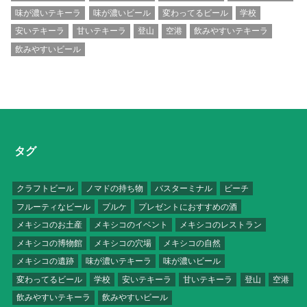
味が濃いテキーラ
味が濃いビール
変わってるビール
学校
安いテキーラ
甘いテキーラ
登山
空港
飲みやすいテキーラ
飲みやすいビール
タグ
クラフトビール
ノマドの持ち物
バスターミナル
ビーチ
フルーティなビール
プルケ
プレゼントにおすすめの酒
メキシコのお土産
メキシコのイベント
メキシコのレストラン
メキシコの博物館
メキシコの穴場
メキシコの自然
メキシコの遺跡
味が濃いテキーラ
味が濃いビール
変わってるビール
学校
安いテキーラ
甘いテキーラ
登山
空港
飲みやすいテキーラ
飲みやすいビール