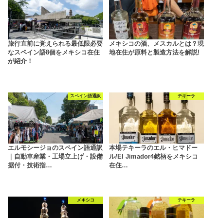
旅行直前に覚えられる最低限必要
メキシコの酒、メスカルとは？現
なスペイン語8個をメキシコ在住
地在住が原料と製造方法を解説!
が紹介！
スペイン語通訳
テキーラ
エルモシージョのスペイン語通訳
本場テキーラのエル・ヒマドー
｜自動車産業・工場立上げ・設備
ル/El Jimador4銘柄をメキシコ
据付・技術指…
在住…
メキシコ
テキーラ