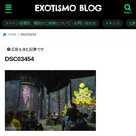
EXOTISMO BLOG
menu
search
スペイン語通訳、翻訳のご依頼について・お問い合わせ
メキシコ
エ
HOME
DSC03454
広告を含む記事です
DSC03454