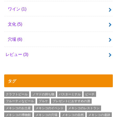
ワイン
(1)
文化
(5)
穴場
(6)
レビュー
(3)
タグ
クラフトビール
ノマドの持ち物
バスターミナル
ビーチ
フルーティなビール
プルケ
プレゼントにおすすめの酒
メキシコのお土産
メキシコのイベント
メキシコのレストラン
メキシコの博物館
メキシコの穴場
メキシコの自然
メキシコの遺跡