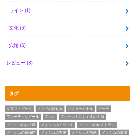
ワイン
(1)
文化
(5)
穴場
(6)
レビュー
(3)
タグ
クラフトビール
ノマドの持ち物
バスターミナル
ビーチ
フルーティなビール
プルケ
プレゼントにおすすめの酒
メキシコのお土産
メキシコのイベント
メキシコのレストラン
メキシコの博物館
メキシコの穴場
メキシコの自然
メキシコの遺跡