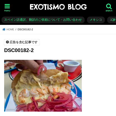
EXOTISMO BLOG
menu
search
スペイン語通訳、翻訳のご依頼について・お問い合わせ
メキシコ
エ
HOME
DSC00182-2
広告を含む記事です
DSC00182-2