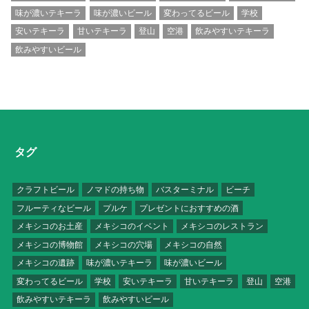
味が濃いテキーラ
味が濃いビール
変わってるビール
学校
安いテキーラ
甘いテキーラ
登山
空港
飲みやすいテキーラ
飲みやすいビール
タグ
クラフトビール
ノマドの持ち物
バスターミナル
ビーチ
フルーティなビール
プルケ
プレゼントにおすすめの酒
メキシコのお土産
メキシコのイベント
メキシコのレストラン
メキシコの博物館
メキシコの穴場
メキシコの自然
メキシコの遺跡
味が濃いテキーラ
味が濃いビール
変わってるビール
学校
安いテキーラ
甘いテキーラ
登山
空港
飲みやすいテキーラ
飲みやすいビール