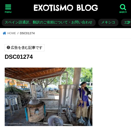
EXOTISMO BLOG
menu
search
スペイン語通訳、翻訳のご依頼について・お問い合わせ
メキシコ
エ
HOME
DSC01274
広告を含む記事です
DSC01274