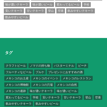
味が濃いテキーラ
味が濃いビール
変わってるビール
学校
安いテキーラ
甘いテキーラ
登山
空港
飲みやすいテキーラ
飲みやすいビール
タグ
クラフトビール
ノマドの持ち物
バスターミナル
ビーチ
フルーティなビール
プルケ
プレゼントにおすすめの酒
メキシコのお土産
メキシコのイベント
メキシコのレストラン
メキシコの博物館
メキシコの穴場
メキシコの自然
メキシコの遺跡
味が濃いテキーラ
味が濃いビール
変わってるビール
学校
安いテキーラ
甘いテキーラ
登山
空港
飲みやすいテキーラ
飲みやすいビール