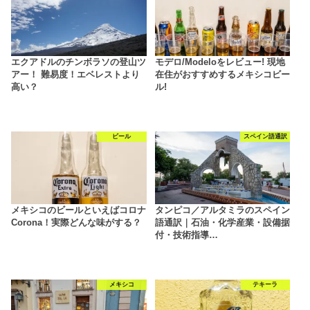
エクアドルのチンボラソの登山ツ
モデロ/Modeloをレビュー! 現地
アー！ 難易度！エベレストより
在住がおすすめするメキシコビー
高い？
ル!
ビール
スペイン語通訳
メキシコのビールといえばコロナ
タンピコ／アルタミラのスペイン
Corona！実際どんな味がする？
語通訳｜石油・化学産業・設備据
付・技術指導…
メキシコ
テキーラ