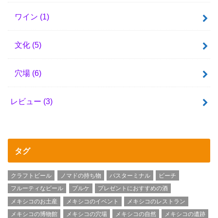
ワイン
(1)
文化
(5)
穴場
(6)
レビュー
(3)
タグ
クラフトビール
ノマドの持ち物
バスターミナル
ビーチ
フルーティなビール
プルケ
プレゼントにおすすめの酒
メキシコのお土産
メキシコのイベント
メキシコのレストラン
メキシコの博物館
メキシコの穴場
メキシコの自然
メキシコの遺跡