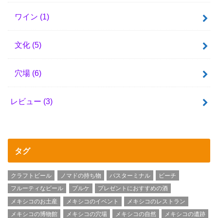
ワイン
(1)
文化
(5)
穴場
(6)
レビュー
(3)
タグ
クラフトビール
ノマドの持ち物
バスターミナル
ビーチ
フルーティなビール
プルケ
プレゼントにおすすめの酒
メキシコのお土産
メキシコのイベント
メキシコのレストラン
メキシコの博物館
メキシコの穴場
メキシコの自然
メキシコの遺跡