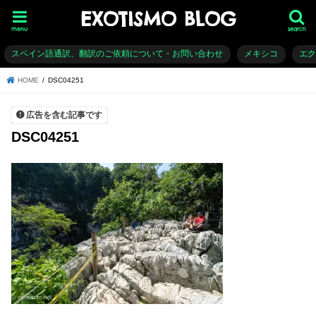
EXOTISMO BLOG
menu
search
スペイン語通訳、翻訳のご依頼について・お問い合わせ
メキシコ
エ
HOME
DSC04251
広告を含む記事です
DSC04251