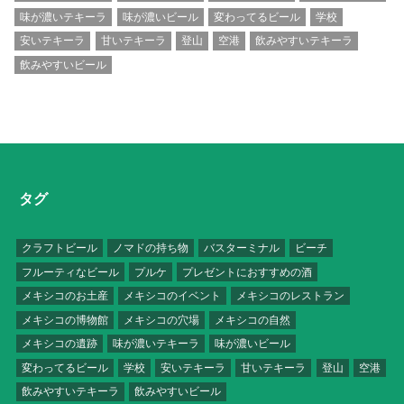
味が濃いテキーラ
味が濃いビール
変わってるビール
学校
安いテキーラ
甘いテキーラ
登山
空港
飲みやすいテキーラ
飲みやすいビール
タグ
クラフトビール
ノマドの持ち物
バスターミナル
ビーチ
フルーティなビール
プルケ
プレゼントにおすすめの酒
メキシコのお土産
メキシコのイベント
メキシコのレストラン
メキシコの博物館
メキシコの穴場
メキシコの自然
メキシコの遺跡
味が濃いテキーラ
味が濃いビール
変わってるビール
学校
安いテキーラ
甘いテキーラ
登山
空港
飲みやすいテキーラ
飲みやすいビール