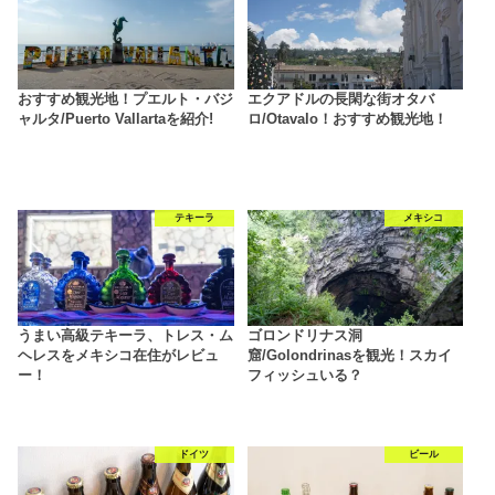
おすすめ観光地！プエルト・バジ
エクアドルの長閑な街オタバ
ャルタ/Puerto Vallartaを紹介!
ロ/Otavalo！おすすめ観光地！
テキーラ
メキシコ
うまい高級テキーラ、トレス・ム
ゴロンドリナス洞
ヘレスをメキシコ在住がレビュ
窟/Golondrinasを観光！スカイ
ー！
フィッシュいる？
ドイツ
ビール