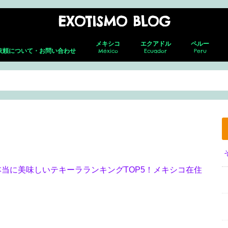
EXOTISMO BLOG
メキシコ
エクアドル
ペルー
依頼について・お問い合わせ
México
Ecuador
Peru
メキシコシティ
ネバド・デ ・トルーカ
テオティワカン
トゥーラ
チャウトラ
ホタルの森
サン・アンドレス・チョルラ
アグアスカリエンテス
グアダラハラ
プエルト・バジャルタ
グアナファト
レオン
メキシコ就労ビザ取得の全貌｜転職し
キト(新市街)
キト(旧市街)
コトパクシ
チンボラソ
オタバロ&周辺
リマ
クスコ
サクサイワマ
ヴィニクンカ
プーノ
アレキパ
メキ
フェ
ホセ
セロ
グア
グア
た筆者がの面接・更新・転職届出を解
説！
本当に美味しいテキーラランキングTOP5！メキシコ在住