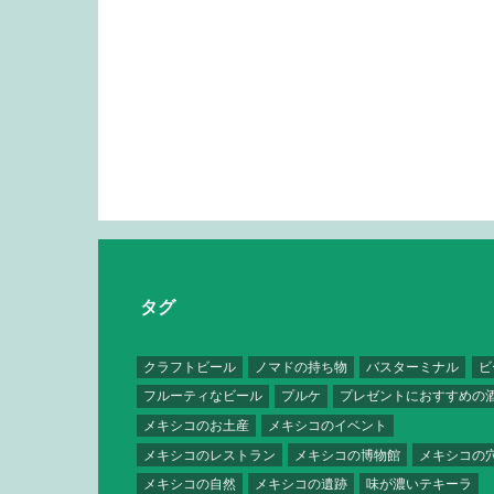
タグ
クラフトビール
ノマドの持ち物
バスターミナル
ビ
フルーティなビール
プルケ
プレゼントにおすすめの
メキシコのお土産
メキシコのイベント
メキシコのレストラン
メキシコの博物館
メキシコの
メキシコの自然
メキシコの遺跡
味が濃いテキーラ