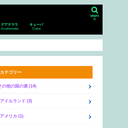
searc
h
グアテマラ
キューバ
Guatemala
Cuba
ン
シコシティの博物館、美術館
リア・サンマルコス
・グアダルーペ・ポサダ美術館
・デル・ムエルト
ダラハラ動物園
ナファトの博物館
アンティグア
アンティグアにあるスペイン語学校に
パカジャ火山
ハバナ
ピニャーレス渓谷へのツアー
通い、ホームステイ！
カテゴリー
その他の国の酒
(14)
アイルランド
(3)
アメリカ
(1)