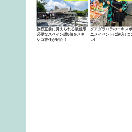
旅行直前に覚えられる最低限
グアダラハラのエキスポ!
必要なスペイン語8個をメキ
ニメイベントに潜入! コ
シコ在住が紹介！
レ!