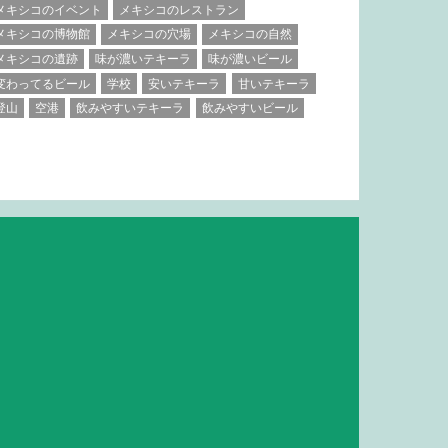
メキシコのイベント
メキシコのレストラン
メキシコの博物館
メキシコの穴場
メキシコの自然
メキシコの遺跡
味が濃いテキーラ
味が濃いビール
変わってるビール
学校
安いテキーラ
甘いテキーラ
登山
空港
飲みやすいテキーラ
飲みやすいビール