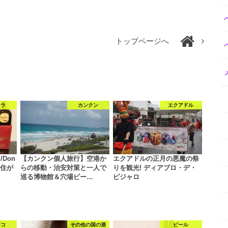
トップページへ
ーラ
カンクン
エクアドル
Don
【カンクン個人旅行】空港か
エクアドルの正月の悪魔の祭
在住が
らの移動・治安対策と一人で
りを観光! ディアブロ・デ・
巡る博物館＆穴場ビー…
ピジャロ
シコ
その他の国の酒
ビール