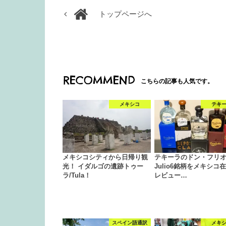
トップページへ
RECOMMEND
こちらの記事も人気です。
メキシコ
テキ
メキシコシティから日帰り観
テキーラのドン・フリオ/
光！ イダルゴの遺跡トゥー
Julio6銘柄をメキシコ
ラ/Tula！
レビュー…
スペイン語通訳
メキ