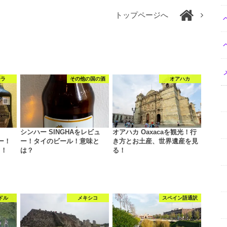
トップページへ
ーラ
その他の国の酒
オアハカ
シンハー SINGHAをレビュ
オアハカ Oaxacaを観光！行
ュー！
ー！タイのビール！意味と
き方とお土産、世界遺産を見
る！
は？
る！
ドル
メキシコ
スペイン語通訳