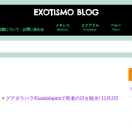
EXOTISMO BLOG
メキシコ
エクアドル
ペルー
依頼について・お問い合わせ
México
Ecuador
Peru
メキシコシティ
ネバド・デ ・トルーカ
テオティワカン
トゥーラ
チャウトラ
ホタルの森
サン・アンドレス・チョルラ
アグアスカリエンテス
グアダラハラ
プエルト・バジャルタ
グアナファト
レオン
メキシコ就労ビザ取得の全貌｜転職し
キト(新市街)
キト(旧市街)
コトパクシ
チンボラソ
オタバロ&周辺
リマ
クスコ
サクサイワマ
ヴィニクンカ
プーノ
アレキパ
メキ
フェ
ホセ
セロ
グア
グア
た筆者がの面接・更新・転職届出を解
説！
ラ
>
グアダラハラ/Guadalajaraで死者の日を観光! 11月2日