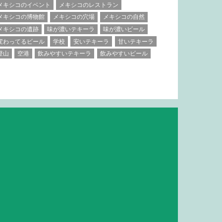
メキシコのイベント
メキシコのレストラン
メキシコの博物館
メキシコの穴場
メキシコの自然
メキシコの遺跡
味が濃いテキーラ
味が濃いビール
変わってるビール
学校
安いテキーラ
甘いテキーラ
登山
空港
飲みやすいテキーラ
飲みやすいビール