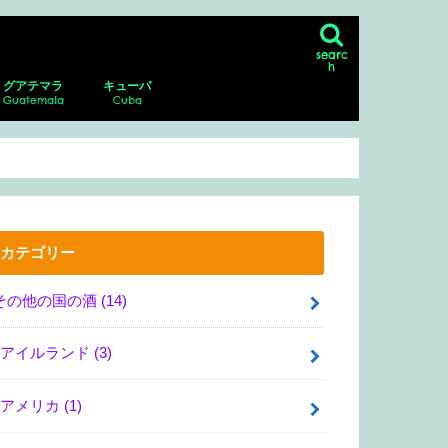
searc
h
グアテマラ
キューバ
Guatemala
Cuba
ン
シコシティの博物館、美術館
リア・サンマルコス
・グアダルーペ・ポサダ美術館
・デル・ムエルト
ダラハラ動物園
ナファトの博物館
アンティグア
アンティグアにあるスペイン語学校に
パカジャ火山
ハバナ
ピニャーレス渓谷へのツアー
通い、ホームステイ！
カテゴリー
その他の国の酒
(14)
アイルランド
(3)
アメリカ
(1)