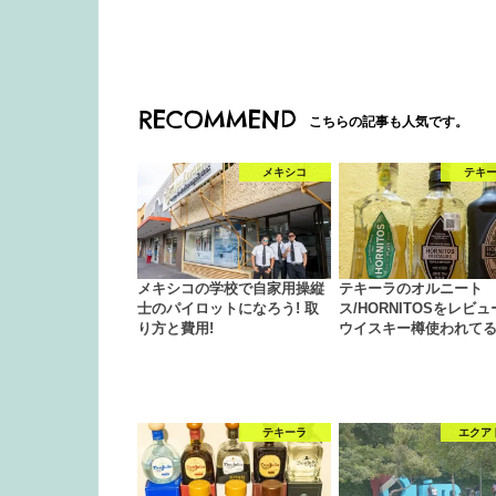
RECOMMEND
こちらの記事も人気です。
メキシコ
テキ
メキシコの学校で自家用操縦
テキーラのオルニート
士のパイロットになろう! 取
ス/HORNITOSをレビ
り方と費用!
ウイスキー樽使われて
テキーラ
エクア