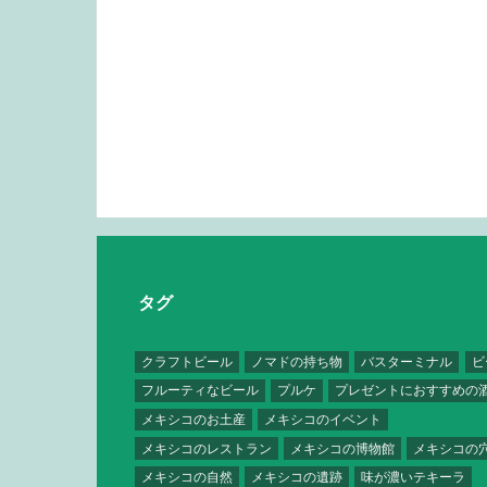
タグ
クラフトビール
ノマドの持ち物
バスターミナル
ビ
フルーティなビール
プルケ
プレゼントにおすすめの
メキシコのお土産
メキシコのイベント
メキシコのレストラン
メキシコの博物館
メキシコの
メキシコの自然
メキシコの遺跡
味が濃いテキーラ