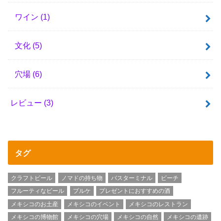
ワイン
(1)
文化
(5)
穴場
(6)
レビュー
(3)
タグ
クラフトビール
ノマドの持ち物
バスターミナル
ビーチ
フルーティなビール
プルケ
プレゼントにおすすめの酒
メキシコのお土産
メキシコのイベント
メキシコのレストラン
メキシコの博物館
メキシコの穴場
メキシコの自然
メキシコの遺跡