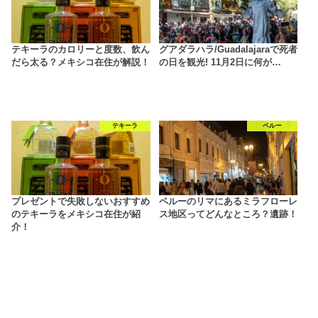
テキーラのカロリーと度数、飲ん
グアダラハラ/Guadalajaraで死者
だら太る？メキシコ在住が解説！
の日を観光! 11月2日に何が…
テキーラ
ペルー
プレゼントで失敗しないおすすめ
ペルーのリマにあるミラフローレ
のテキーラをメキシコ在住が紹
ス地区ってどんなところ？遺跡！
介！