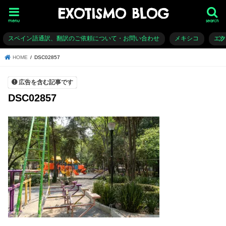
EXOTISMO BLOG
menu
search
スペイン語通訳、翻訳のご依頼について・お問い合わせ
メキシコ
エ
HOME
DSC02857
広告を含む記事です
DSC02857