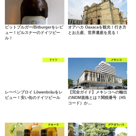
ビットブルガー/Bitburgerをレビ
オアハカ Oaxacaを観光！行き方
ュー！ピルスナーのドイツビー
とお土産、世界遺産を見る！
ル！
ドイツ
メキシコ
レーベンブロイ Löwenbräuをレ
【完全ガイド】メキシコへの輸出
ビュー！安い缶のドイツビール
のNOM規格とは？関税番号（HS
コード）か…
テキーラ
グアダラハラ