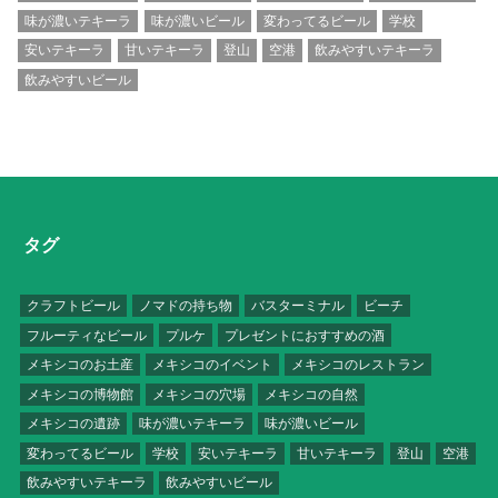
味が濃いテキーラ
味が濃いビール
変わってるビール
学校
安いテキーラ
甘いテキーラ
登山
空港
飲みやすいテキーラ
飲みやすいビール
タグ
クラフトビール
ノマドの持ち物
バスターミナル
ビーチ
フルーティなビール
プルケ
プレゼントにおすすめの酒
メキシコのお土産
メキシコのイベント
メキシコのレストラン
メキシコの博物館
メキシコの穴場
メキシコの自然
メキシコの遺跡
味が濃いテキーラ
味が濃いビール
変わってるビール
学校
安いテキーラ
甘いテキーラ
登山
空港
飲みやすいテキーラ
飲みやすいビール