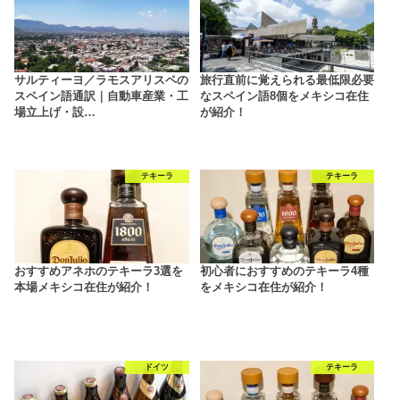
サルティーヨ／ラモスアリスペの
旅行直前に覚えられる最低限必要
スペイン語通訳｜自動車産業・工
なスペイン語8個をメキシコ在住
場立上げ・設…
が紹介！
テキーラ
テキーラ
おすすめアネホのテキーラ3選を
初心者におすすめのテキーラ4種
本場メキシコ在住が紹介！
をメキシコ在住が紹介！
ドイツ
テキーラ