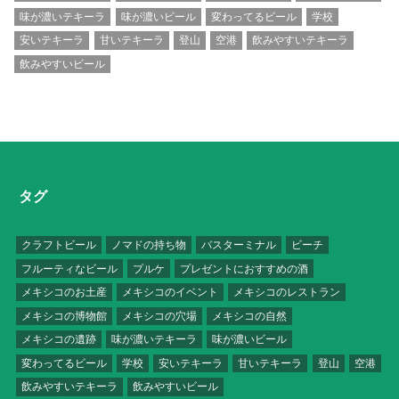
味が濃いテキーラ
味が濃いビール
変わってるビール
学校
安いテキーラ
甘いテキーラ
登山
空港
飲みやすいテキーラ
飲みやすいビール
タグ
クラフトビール
ノマドの持ち物
バスターミナル
ビーチ
フルーティなビール
プルケ
プレゼントにおすすめの酒
メキシコのお土産
メキシコのイベント
メキシコのレストラン
メキシコの博物館
メキシコの穴場
メキシコの自然
メキシコの遺跡
味が濃いテキーラ
味が濃いビール
変わってるビール
学校
安いテキーラ
甘いテキーラ
登山
空港
飲みやすいテキーラ
飲みやすいビール