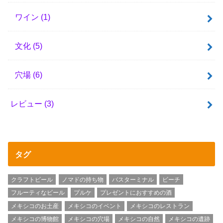
ワイン
(1)
文化
(5)
穴場
(6)
レビュー
(3)
タグ
クラフトビール
ノマドの持ち物
バスターミナル
ビーチ
フルーティなビール
プルケ
プレゼントにおすすめの酒
メキシコのお土産
メキシコのイベント
メキシコのレストラン
メキシコの博物館
メキシコの穴場
メキシコの自然
メキシコの遺跡