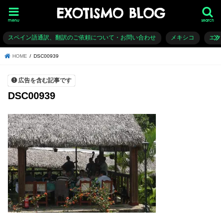
EXOTISMO BLOG
menu
search
スペイン語通訳、翻訳のご依頼について・お問い合わせ
メキシコ
エ
HOME
DSC00939
広告を含む記事です
DSC00939