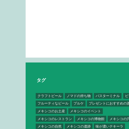
タグ
クラフトビール
ノマドの持ち物
バスターミナル
ビ
フルーティなビール
プルケ
プレゼントにおすすめの
メキシコのお土産
メキシコのイベント
メキシコのレストラン
メキシコの博物館
メキシコの
メキシコの自然
メキシコの遺跡
味が濃いテキーラ