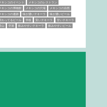
メキシコのイベント
メキシコのレストラン
メキシコの博物館
メキシコの穴場
メキシコの自然
メキシコの遺跡
味が濃いテキーラ
味が濃いビール
変わってるビール
学校
安いテキーラ
甘いテキーラ
登山
空港
飲みやすいテキーラ
飲みやすいビール