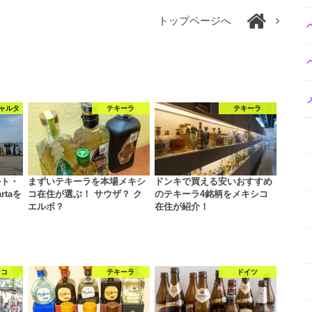
トップページへ
ャルタ
テキーラ
テキーラ
ルト・
まずいテキーラを本場メキシ
ドンキで買える安いおすすめ
rtaを
コ在住が選ぶ！ サウザ？ ク
のテキーラ4銘柄をメキシコ
エルボ？
在住が紹介！
シコ
テキーラ
ドイツ