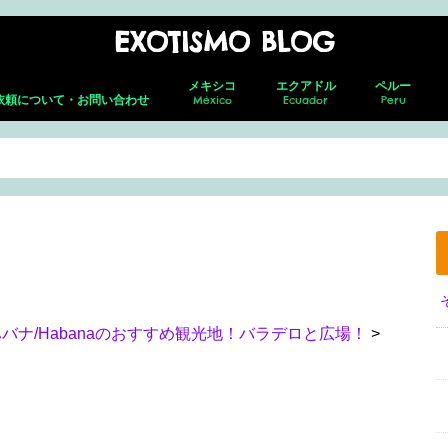
EXOTISMO BLOG
メキシコ
エクアドル
ペルー
依頼について・お問い合わせ
México
Ecuador
Peru
メキシコシティ
ネバド・デ ・トルーカ
テオティワカン
トゥーラ
チャウトラ
ホタルの森
サン・アンドレス・チョルラ
アグアスカリエンテス
グアダラハラ
プエルト・バジャルタ
グアナファト
レオン
メキシコ就労ビザ取得の全貌｜転職し
キト(新市街)
キト(旧市街)
コトパクシ
チンボラソ
オタバロ&周辺
リマ
クスコ
サクサイワマ
ヴィニクンカ
プーノ
アレキパ
メキ
フェ
ホセ
セロ
グア
グア
た筆者がの面接・更新・転職届出を解
説！
バナ/Habanaのおすすめ観光地！バラデロと広場！
>