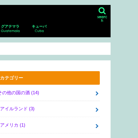
searc
h
グアテマラ
キューバ
Guatemala
Cuba
ン
シコシティの博物館、美術館
リア・サンマルコス
・グアダルーペ・ポサダ美術館
・デル・ムエルト
ダラハラ動物園
ナファトの博物館
アンティグア
アンティグアにあるスペイン語学校に
パカジャ火山
ハバナ
ピニャーレス渓谷へのツアー
通い、ホームステイ！
カテゴリー
その他の国の酒
(14)
アイルランド
(3)
アメリカ
(1)