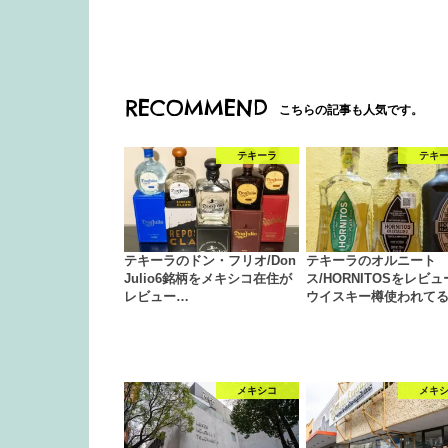
RECOMMEND
こちらの記事も人気です。
テキーラ
テキ
テキーラのドン・フリオ/Don
テキーラのオルニート
Julio6銘柄をメキシコ在住が
ス/HORNITOSをレビ
レビュー…
ウイスキー樽使われて
メキシコ
メキ