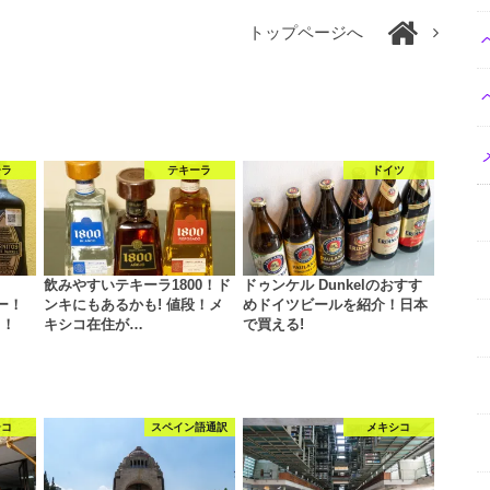
トップページへ
ーラ
テキーラ
ドイツ
飲みやすいテキーラ1800！ド
ドゥンケル Dunkelのおすす
ュー！
ンキにもあるかも! 値段！メ
めドイツビールを紹介！日本
る！
キシコ在住が…
で買える!
シコ
スペイン語通訳
メキシコ