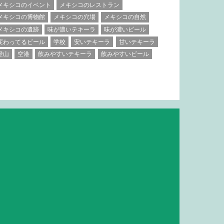
メキシコのイベント
メキシコのレストラン
メキシコの博物館
メキシコの穴場
メキシコの自然
メキシコの遺跡
味が濃いテキーラ
味が濃いビール
変わってるビール
学校
安いテキーラ
甘いテキーラ
登山
空港
飲みやすいテキーラ
飲みやすいビール