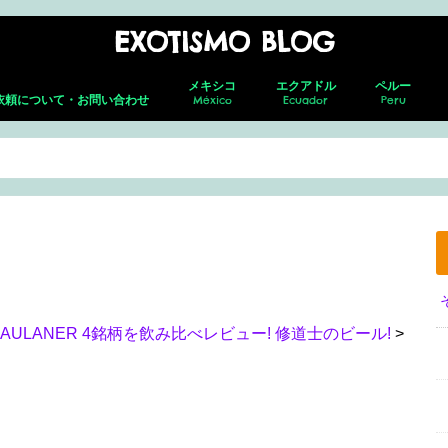
EXOTISMO BLOG
メキシコ
エクアドル
ペルー
依頼について・お問い合わせ
México
Ecuador
Peru
メキシコシティ
ネバド・デ ・トルーカ
テオティワカン
トゥーラ
チャウトラ
ホタルの森
サン・アンドレス・チョルラ
アグアスカリエンテス
グアダラハラ
プエルト・バジャルタ
グアナファト
レオン
メキシコ就労ビザ取得の全貌｜転職し
キト(新市街)
キト(旧市街)
コトパクシ
チンボラソ
オタバロ&周辺
リマ
クスコ
サクサイワマ
ヴィニクンカ
プーノ
アレキパ
メキ
フェ
ホセ
セロ
グア
グア
た筆者がの面接・更新・転職届出を解
説！
AULANER 4銘柄を飲み比べレビュー! 修道士のビール!
>