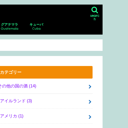
searc
h
グアテマラ
キューバ
Guatemala
Cuba
ン
シコシティの博物館、美術館
リア・サンマルコス
・グアダルーペ・ポサダ美術館
・デル・ムエルト
ダラハラ動物園
ナファトの博物館
アンティグア
アンティグアにあるスペイン語学校に
パカジャ火山
ハバナ
ピニャーレス渓谷へのツアー
通い、ホームステイ！
カテゴリー
その他の国の酒
(14)
アイルランド
(3)
アメリカ
(1)