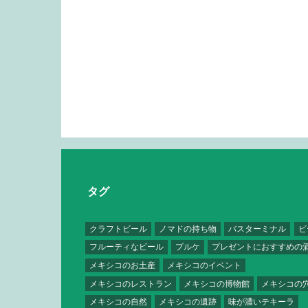
タグ
クラフトビール
ノマドの持ち物
バスターミナル
ビ
フルーティなビール
プルケ
プレゼントにおすすめの
メキシコのお土産
メキシコのイベント
メキシコのレストラン
メキシコの博物館
メキシコの
メキシコの自然
メキシコの遺跡
味が濃いテキーラ