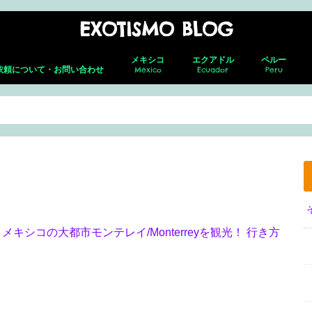
EXOTISMO BLOG
メキシコ
エクアドル
ペルー
依頼について・お問い合わせ
México
Ecuador
Peru
メキシコシティ
ネバド・デ ・トルーカ
テオティワカン
トゥーラ
チャウトラ
ホタルの森
サン・アンドレス・チョルラ
アグアスカリエンテス
グアダラハラ
プエルト・バジャルタ
グアナファト
レオン
メキシコ就労ビザ取得の全貌｜転職し
キト(新市街)
キト(旧市街)
コトパクシ
チンボラソ
オタバロ&周辺
リマ
クスコ
サクサイワマ
ヴィニクンカ
プーノ
アレキパ
メキ
フェ
ホセ
セロ
グア
グア
た筆者がの面接・更新・転職届出を解
説！
>
メキシコの大都市モンテレイ/Monterreyを観光！ 行き方