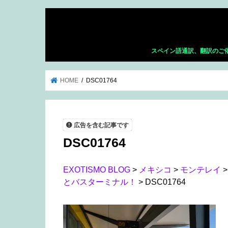
スペイン語通訳、翻訳のご
HOME
DSC01764
広告を含む記事です
DSC01764
EXOTISMO BLOG
>
メキシコ
>
モンテレイ
とバスターミナル！
>
DSC01764