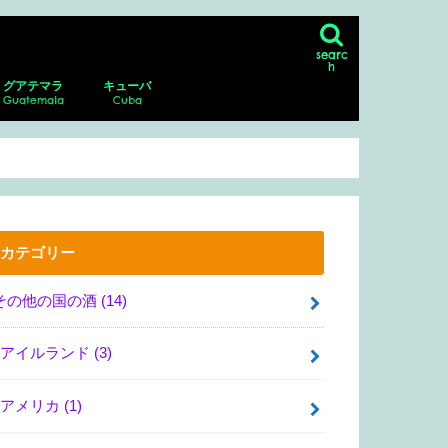
searc
h
グアテマラ
キューバ
Guatemala
Cuba
ン
シコシティの博物館、美術館
リア・サンマルコス
・グアダルーペ・ポサダ美術館
・デル・ムエルト
ダラハラ動物園
ナファトの博物館
アンティグア
アンティグアにあるスペイン語学校に
パカジャ火山
ハバナ
ピニャーレス渓谷へのツアー
通い、ホームステイ！
カテゴリー
その他の国の酒
(14)
アイルランド
(3)
アメリカ
(1)