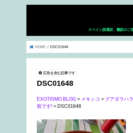
スペイン語通訳、翻訳のご
HOME
DSC01648
広告を含む記事です
DSC01648
EXOTISMO BLOG
>
メキシコ
>
グアダラハ
前です!
>
DSC01648