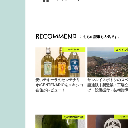
RECOMMEND
こちらの記事も人気です。
テキーラ
スペイン
安いテキーラのセンテナリ
サンルイスポトシのス
オ/CENTENARIOをメキシコ
語通訳｜製造業・工場
在住がレビュー！
げ・設備据付・技術指
その他の国の酒
テキ