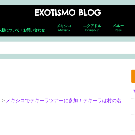
EXOTISMO BLOG
メキシコ
エクアドル
ペルー
依頼について・お問い合わせ
México
Ecuador
Peru
メキシコシティ
ネバド・デ ・トルーカ
テオティワカン
トゥーラ
チャウトラ
ホタルの森
サン・アンドレス・チョルラ
アグアスカリエンテス
グアダラハラ
プエルト・バジャルタ
グアナファト
レオン
メキシコ就労ビザ取得の全貌｜転職し
キト(新市街)
キト(旧市街)
コトパクシ
チンボラソ
オタバロ&周辺
リマ
クスコ
サクサイワマ
ヴィニクンカ
プーノ
アレキパ
メキ
フェ
ホセ
セロ
グア
グア
た筆者がの面接・更新・転職届出を解
説！
ラ
>
メキシコでテキーラツアーに参加！テキーラは村の名