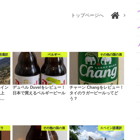
トップページへ
語通訳
ベルギー
その他の国の酒
ペイン
デュベル Duvelをレビュー！
チャーン Changをレビュー！
立上
日本で買えるベルギービール
タイのラガービールってど
導…
う？
ーラ
その他の国の酒
スペイン語通訳