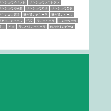
メキシコのイベント
メキシコのレストラン
メキシコの博物館
メキシコの穴場
メキシコの自然
メキシコの遺跡
味が濃いテキーラ
味が濃いビール
変わってるビール
学校
安いテキーラ
甘いテキーラ
登山
空港
飲みやすいテキーラ
飲みやすいビール