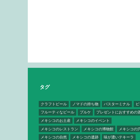
タグ
クラフトビール
ノマドの持ち物
バスターミナル
ビ
フルーティなビール
プルケ
プレゼントにおすすめの
メキシコのお土産
メキシコのイベント
メキシコのレストラン
メキシコの博物館
メキシコの
メキシコの自然
メキシコの遺跡
味が濃いテキーラ