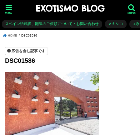
EXOTISMO BLOG
menu
search
スペイン語通訳、翻訳のご依頼について・お問い合わせ
メキシコ
エ
HOME
DSC01586
広告を含む記事です
DSC01586