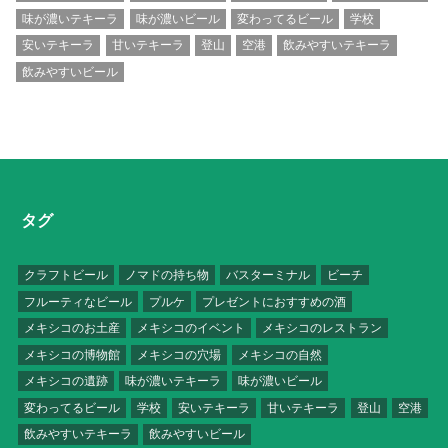
味が濃いテキーラ
味が濃いビール
変わってるビール
学校
安いテキーラ
甘いテキーラ
登山
空港
飲みやすいテキーラ
飲みやすいビール
タグ
クラフトビール
ノマドの持ち物
バスターミナル
ビーチ
フルーティなビール
プルケ
プレゼントにおすすめの酒
メキシコのお土産
メキシコのイベント
メキシコのレストラン
メキシコの博物館
メキシコの穴場
メキシコの自然
メキシコの遺跡
味が濃いテキーラ
味が濃いビール
変わってるビール
学校
安いテキーラ
甘いテキーラ
登山
空港
飲みやすいテキーラ
飲みやすいビール