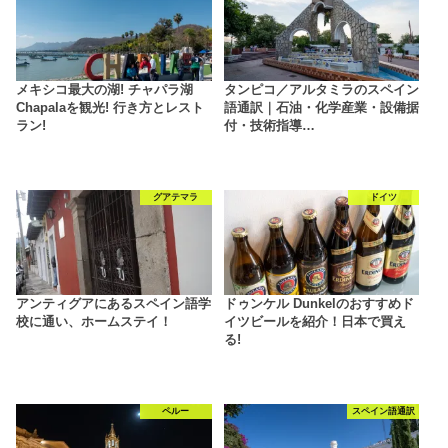
メキシコ最大の湖! チャパラ湖
タンピコ／アルタミラのスペイン
Chapalaを観光! 行き方とレスト
語通訳｜石油・化学産業・設備据
ラン!
付・技術指導…
グアテマラ
ドイツ
アンティグアにあるスペイン語学
ドゥンケル Dunkelのおすすめド
校に通い、ホームステイ！
イツビールを紹介！日本で買え
る!
ペルー
スペイン語通訳