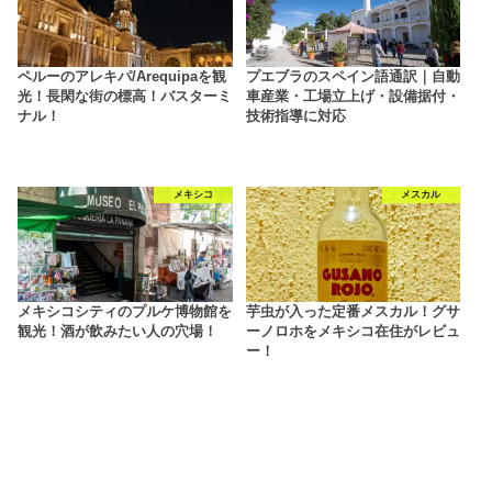
ペルーのアレキパ/Arequipaを観
プエブラのスペイン語通訳｜自動
光！長閑な街の標高！バスターミ
車産業・工場立上げ・設備据付・
ナル！
技術指導に対応
メキシコ
メスカル
メキシコシティのプルケ博物館を
芋虫が入った定番メスカル！グサ
観光！酒が飲みたい人の穴場！
ーノロホをメキシコ在住がレビュ
ー！