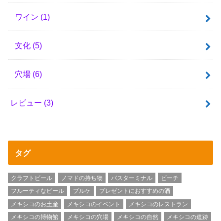
ワイン
(1)
文化
(5)
穴場
(6)
レビュー
(3)
タグ
クラフトビール
ノマドの持ち物
バスターミナル
ビーチ
フルーティなビール
プルケ
プレゼントにおすすめの酒
メキシコのお土産
メキシコのイベント
メキシコのレストラン
メキシコの博物館
メキシコの穴場
メキシコの自然
メキシコの遺跡