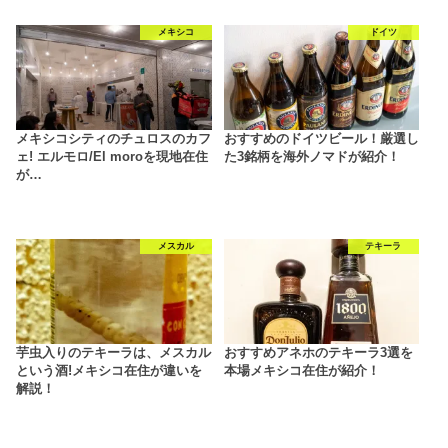
メキシコ
ドイツ
メキシコシティのチュロスのカフ
おすすめのドイツビール！厳選し
ェ! エルモロ/El moroを現地在住
た3銘柄を海外ノマドが紹介！
が…
メスカル
テキーラ
芋虫入りのテキーラは、メスカル
おすすめアネホのテキーラ3選を
という酒!メキシコ在住が違いを
本場メキシコ在住が紹介！
解説！