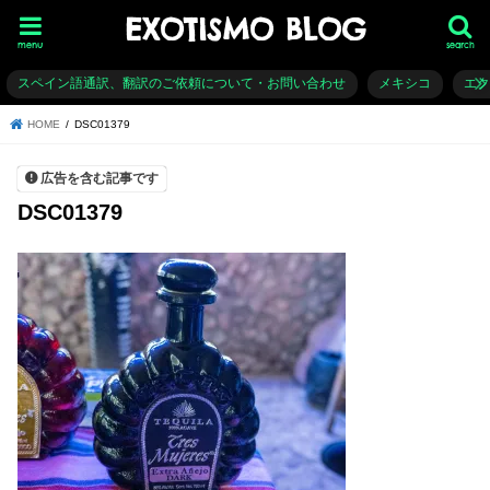
EXOTISMO BLOG
menu
search
スペイン語通訳、翻訳のご依頼について・お問い合わせ
メキシコ
エ
HOME
DSC01379
広告を含む記事です
DSC01379