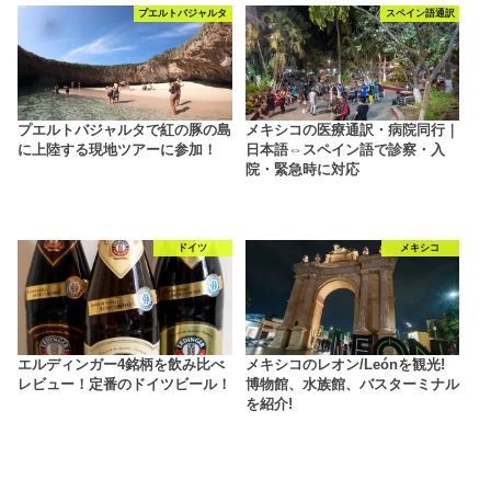
プエルトバジャルタ
スペイン語通訳
プエルトバジャルタで紅の豚の島
メキシコの医療通訳・病院同行｜
に上陸する現地ツアーに参加！
日本語⇔スペイン語で診察・入
院・緊急時に対応
ドイツ
メキシコ
エルディンガー4銘柄を飲み比べ
メキシコのレオン/Leónを観光!
レビュー！定番のドイツビール！
博物館、水族館、バスターミナル
を紹介!