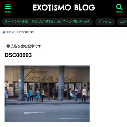
EXOTISMO BLOG
menu
search
スペイン語通訳、翻訳のご依頼について・お問い合わせ
メキシコ
エ
HOME
DSC00693
広告を含む記事です
DSC00693