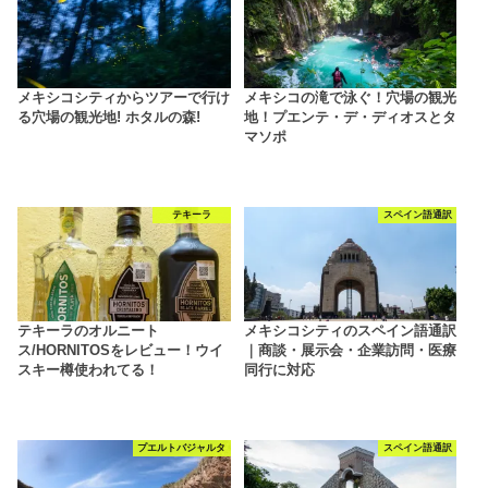
メキシコシティからツアーで行け
メキシコの滝で泳ぐ！穴場の観光
る穴場の観光地! ホタルの森!
地！プエンテ・デ・ディオスとタ
マソポ
テキーラ
スペイン語通訳
テキーラのオルニート
メキシコシティのスペイン語通訳
ス/HORNITOSをレビュー！ウイ
｜商談・展示会・企業訪問・医療
スキー樽使われてる！
同行に対応
プエルトバジャルタ
スペイン語通訳