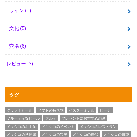
ワイン
(1)
文化
(5)
穴場
(6)
レビュー
(3)
タグ
クラフトビール
ノマドの持ち物
バスターミナル
ビーチ
フルーティなビール
プルケ
プレゼントにおすすめの酒
メキシコのお土産
メキシコのイベント
メキシコのレストラン
メキシコの博物館
メキシコの穴場
メキシコの自然
メキシコの遺跡