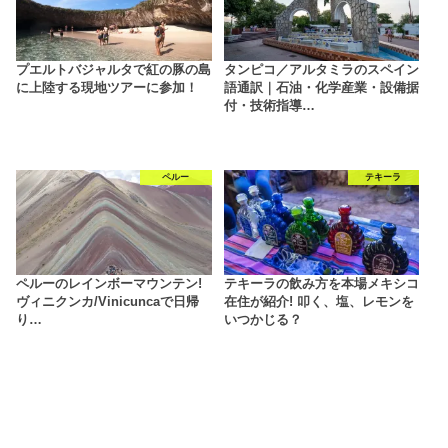
プエルトバジャルタで紅の豚の島
タンピコ／アルタミラのスペイン
に上陸する現地ツアーに参加！
語通訳｜石油・化学産業・設備据
付・技術指導…
ペルー
テキーラ
ペルーのレインボーマウンテン!
テキーラの飲み方を本場メキシコ
ヴィニクンカ/Vinicuncaで日帰
在住が紹介! 叩く、塩、レモンを
り…
いつかじる？