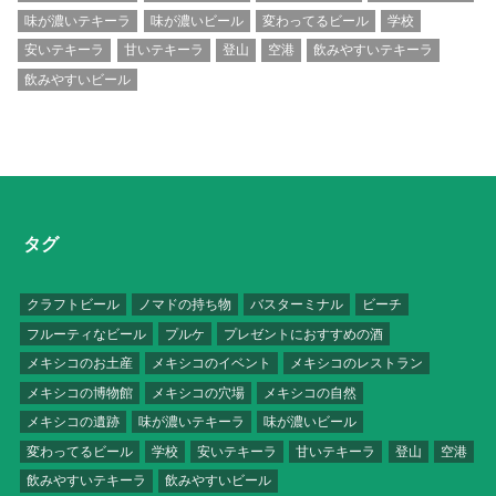
味が濃いテキーラ
味が濃いビール
変わってるビール
学校
安いテキーラ
甘いテキーラ
登山
空港
飲みやすいテキーラ
飲みやすいビール
タグ
クラフトビール
ノマドの持ち物
バスターミナル
ビーチ
フルーティなビール
プルケ
プレゼントにおすすめの酒
メキシコのお土産
メキシコのイベント
メキシコのレストラン
メキシコの博物館
メキシコの穴場
メキシコの自然
メキシコの遺跡
味が濃いテキーラ
味が濃いビール
変わってるビール
学校
安いテキーラ
甘いテキーラ
登山
空港
飲みやすいテキーラ
飲みやすいビール