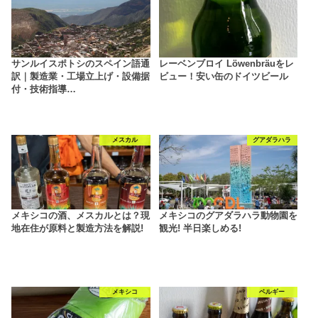
サンルイスポトシのスペイン語通
レーベンブロイ Löwenbräuをレ
訳｜製造業・工場立上げ・設備据
ビュー！安い缶のドイツビール
付・技術指導…
メスカル
グアダラハラ
メキシコの酒、メスカルとは？現
メキシコのグアダラハラ動物園を
地在住が原料と製造方法を解説!
観光! 半日楽しめる!
メキシコ
ベルギー