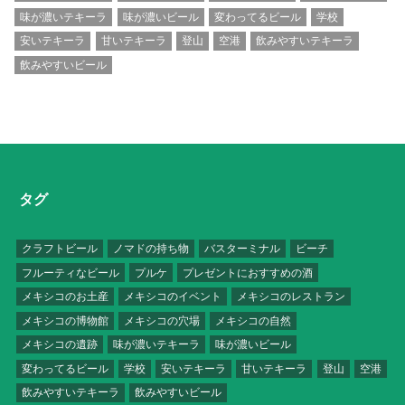
味が濃いテキーラ
味が濃いビール
変わってるビール
学校
安いテキーラ
甘いテキーラ
登山
空港
飲みやすいテキーラ
飲みやすいビール
タグ
クラフトビール
ノマドの持ち物
バスターミナル
ビーチ
フルーティなビール
プルケ
プレゼントにおすすめの酒
メキシコのお土産
メキシコのイベント
メキシコのレストラン
メキシコの博物館
メキシコの穴場
メキシコの自然
メキシコの遺跡
味が濃いテキーラ
味が濃いビール
変わってるビール
学校
安いテキーラ
甘いテキーラ
登山
空港
飲みやすいテキーラ
飲みやすいビール