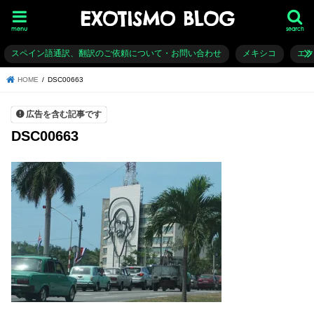
EXOTISMO BLOG
menu
search
スペイン語通訳、翻訳のご依頼について・お問い合わせ
メキシコ
エ
HOME
DSC00663
広告を含む記事です
DSC00663