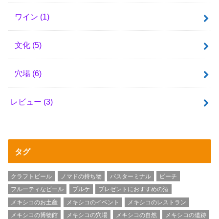
ワイン
(1)
文化
(5)
穴場
(6)
レビュー
(3)
タグ
クラフトビール
ノマドの持ち物
バスターミナル
ビーチ
フルーティなビール
プルケ
プレゼントにおすすめの酒
メキシコのお土産
メキシコのイベント
メキシコのレストラン
メキシコの博物館
メキシコの穴場
メキシコの自然
メキシコの遺跡