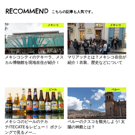
RECOMMEND
こちらの記事も人気です。
メキシコ
メキシコ
メキシコシティのテキーラ、メス
マリアッチとは？メキシコ在住が
カル博物館を現地在住が紹介！
紹介！衣装、歴史などについて
ビール
ペルー
メキシコのビールのテカ
ペルーのクスコを観光しよう! 太
テ/TECATEをレビュー！ ボクシ
陽の神殿とは？
ングで見るメー…