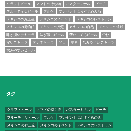
クラフトビール
ノマドの持ち物
バスターミナル
ビーチ
フルーティなビール
プルケ
プレゼントにおすすめの酒
メキシコのお土産
メキシコのイベント
メキシコのレストラン
メキシコの博物館
メキシコの穴場
メキシコの自然
メキシコの遺跡
味が濃いテキーラ
味が濃いビール
変わってるビール
学校
安いテキーラ
甘いテキーラ
登山
空港
飲みやすいテキーラ
飲みやすいビール
タグ
クラフトビール
ノマドの持ち物
バスターミナル
ビーチ
フルーティなビール
プルケ
プレゼントにおすすめの酒
メキシコのお土産
メキシコのイベント
メキシコのレストラン