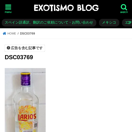
EXOTISMO BLOG
menu
search
スペイン語通訳、翻訳のご依頼について・お問い合わせ
メキシコ
エ
HOME
DSC03769
広告を含む記事です
DSC03769