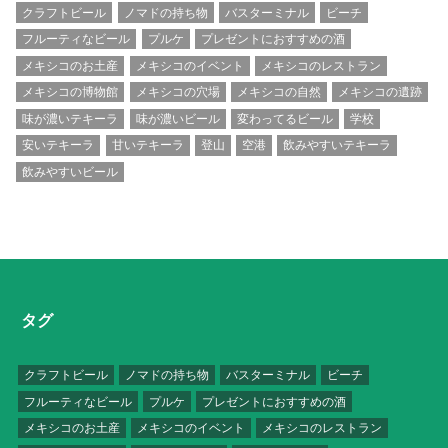
クラフトビール
ノマドの持ち物
バスターミナル
ビーチ
フルーティなビール
プルケ
プレゼントにおすすめの酒
メキシコのお土産
メキシコのイベント
メキシコのレストラン
メキシコの博物館
メキシコの穴場
メキシコの自然
メキシコの遺跡
味が濃いテキーラ
味が濃いビール
変わってるビール
学校
安いテキーラ
甘いテキーラ
登山
空港
飲みやすいテキーラ
飲みやすいビール
タグ
クラフトビール
ノマドの持ち物
バスターミナル
ビーチ
フルーティなビール
プルケ
プレゼントにおすすめの酒
メキシコのお土産
メキシコのイベント
メキシコのレストラン