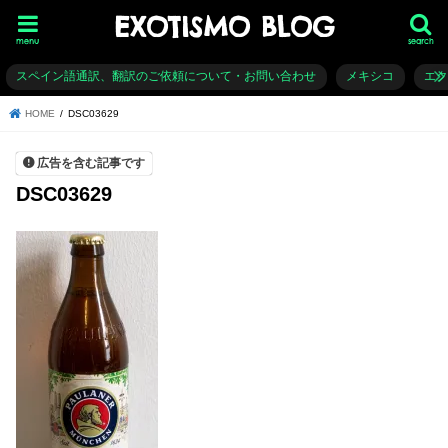
EXOTISMO BLOG
menu
search
スペイン語通訳、翻訳のご依頼について・お問い合わせ
メキシコ
エ
HOME
DSC03629
広告を含む記事です
DSC03629