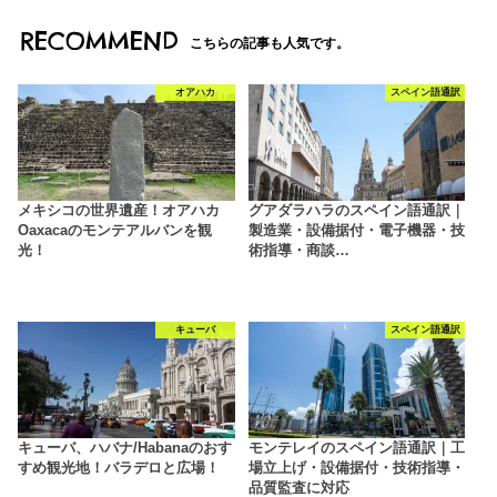
RECOMMEND
こちらの記事も人気です。
オアハカ
スペイン語通訳
メキシコの世界遺産！オアハカ
グアダラハラのスペイン語通訳｜
Oaxacaのモンテアルバンを観
製造業・設備据付・電子機器・技
光！
術指導・商談…
キューバ
スペイン語通訳
キューバ、ハバナ/Habanaのおす
モンテレイのスペイン語通訳｜工
すめ観光地！バラデロと広場！
場立上げ・設備据付・技術指導・
品質監査に対応