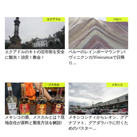
エクアドル
ペルー
エクアドルのキトの旧市街を安全
ペルーのレインボーマウンテン!
に観光！治安！教会！
ヴィニクンカ/Vinicuncaで日帰
り…
メスカル
メキシコ
メキシコの酒、メスカルとは？現
メキシコシティからレオン、グア
地在住が原料と製造方法を解説!
ナファト、グアダラハラに行くた
めのバスター…